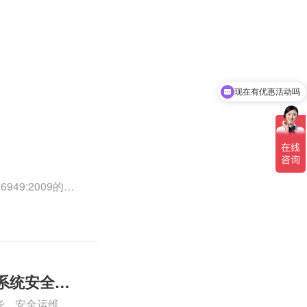
现在有优惠活动吗
49:2009的外
0外审员、
正文！
系统安全运
些、安全运维服