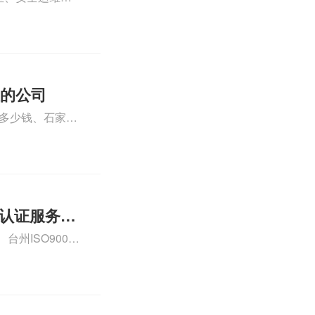
运维服务资质认
iso体系认证知
证的公司
格多少钱、石家庄
000认证费用大概
01认证服务怎
州ISO9000
认证、CE认证怎
费标准是什么相关