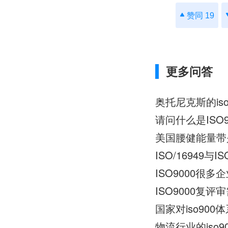
赞同 19
更多问答
奥托尼克斯的is
请问什么是ISO9
美国腰健能量带是
ISO/1694
ISO9000很
ISO9000复
国家对iso90
物流行业的iso