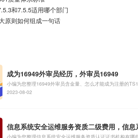
8 7.5.3和7.5.5适用哪个部门
准八大原则如何组成一句话
成为16949外审员经历，外审员16949
小编为您整理16949外审员含金量、怎么才能成为注册的TS169
审员、我也想16949外审员，不过不了解具体情况、iso900
2023-08-02
SA8000外审员培训相关iso体系认证知识，详情可查看下方
信息系统安全运维服务资质二级费用，信息
小编为您整理信息系统安全运维服务资质认证证书机构有哪