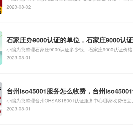
维服务资质二级
务资质的费用是多少啊、安全运维服务资质哪家便宜、安全
2023-08-02
证哪家效率高、信息系统安全集成服务资质认证的申请书相关
识，详情可查看下方正文！
石家庄办9000认证的单位，石家庄9000认
小编为您整理石家庄9000认证多少钱、石家庄9000认证价
9000认证大概多少钱、石家庄9000认证价格贵吗、石家庄9
2023-08-01
多钱相关iso体系认证知识，详情可查看下方正文！
台州iso45001服务怎么收费，台州iso450
小编为您整理台州OHSAS18001认证服务中心哪家收费便宜、台
么收费
认证，哪个咨询公司服务好、台州CE认证,台州机械机电CE
2023-08-01
么收费、温州科普ISO45001职业健康安全管理体系认证收
iso体系认证知识，详情可查看下方正文！