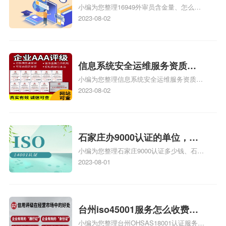
小编为您整理16949外审员含金量、怎么才
16949
能成为注册的TS16949:2009的外审员、我
2023-08-02
也想16949外审员，不过不了解具体情况、
iso9000外审员、SA8000外审员培训相关
iso体系认证知识，详情可查看下方正文！
信息系统安全运维服务资质二
小编为您整理信息系统安全运维服务资质认
级费用，信息系统安全运维服
证证书机构有哪些、安全运维服务资质的费
2023-08-02
务资质二级
用是多少啊、安全运维服务资质哪家便宜、
安全运维服务资质认证哪家效率高、信息系
统安全集成服务资质认证的申请书相关iso
体系认证知识，详情可查看下方正文！
石家庄办9000认证的单位，石
小编为您整理石家庄9000认证多少钱、石家
家庄9000认证的公司
庄9000认证价格多少钱、石家庄9000认证
2023-08-01
大概多少钱、石家庄9000认证价格贵吗、石
家庄9000认证费用大概多钱相关iso体系认
证知识，详情可查看下方正文！
台州iso45001服务怎么收费，
小编为您整理台州OHSAS18001认证服务中
台州iso45001认证服务怎么收