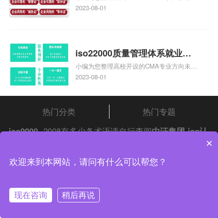
心哪家收费便宜、台州ISO9000认证，哪个
2023-08-01
费
咨询公司服务好、台州CE认证,台州机械机
电CE认证、CE认证怎么收费、温州科普
ISO45001职业健康安全管理体系认证收费
标准是什么相关iso体系认证知识，详情可
iso22000质量管理体系就业方
查看下方正文！
小编为您整理高校开设的CMA专业方向未来
向，质量管理与认证就业方向
就业前景及就业方向如何、cma就业方向有
2023-08-01
哪些、国际质量认证专业的就业方向、cpa
和cma未来就业方向、大学生考完cma，就
哪些就业方向相关iso体系认证知识，详情
热门分类
热门专题
可查看下方正文！
iso9000
2008有多少条术语请自行查阅
中证集团
iso认
×
证
问答频道！
中证集团体系认证 版权所有 Copyright © 2022
欢迎来到本网站，请问有什么可以帮您？
渝ICP备2021005902号-4
渝公网安备 50010502003954号
现在咨询
稍后再说
联系我们
在线咨询