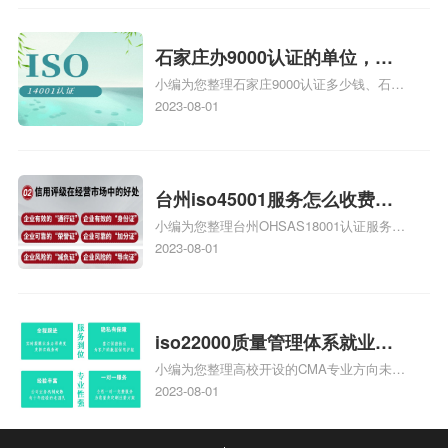
安全运维服务资质认证哪家效率高、信息系
统安全集成服务资质认证的申请书相关iso
体系认证知识，详情可查看下方正文！
石家庄办9000认证的单位，石
小编为您整理石家庄9000认证多少钱、石家
家庄9000认证的公司
庄9000认证价格多少钱、石家庄9000认证
2023-08-01
大概多少钱、石家庄9000认证价格贵吗、石
家庄9000认证费用大概多钱相关iso体系认
证知识，详情可查看下方正文！
台州iso45001服务怎么收费，
小编为您整理台州OHSAS18001认证服务中
台州iso45001认证服务怎么收
心哪家收费便宜、台州ISO9000认证，哪个
2023-08-01
费
咨询公司服务好、台州CE认证,台州机械机
电CE认证、CE认证怎么收费、温州科普
ISO45001职业健康安全管理体系认证收费
标准是什么相关iso体系认证知识，详情可
iso22000质量管理体系就业方
查看下方正文！
小编为您整理高校开设的CMA专业方向未来
向，质量管理与认证就业方向
就业前景及就业方向如何、cma就业方向有
2023-08-01
哪些、国际质量认证专业的就业方向、cpa
和cma未来就业方向、大学生考完cma，就