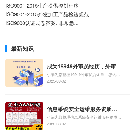
ISO9001-2015生产提供控制程序
ISO9001-2015外发加工产品检验规范
ISO9000认证试卷答案..非常急...
最新知识
成为16949外审员经历，外审员
小编为您整理16949外审员含金量、怎么才
16949
能成为注册的TS16949:2009的外审员、我
2023-08-02
也想16949外审员，不过不了解具体情况、
iso9000外审员、SA8000外审员培训相关
iso体系认证知识，详情可查看下方正文！
信息系统安全运维服务资质二
小编为您整理信息系统安全运维服务资质认
级费用，信息系统安全运维服
证证书机构有哪些、安全运维服务资质的费
2023-08-02
务资质二级
用是多少啊、安全运维服务资质哪家便宜、