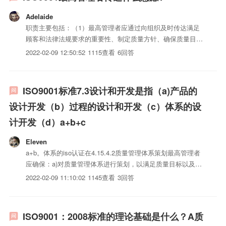
Adelaide
职责主要包括：（1）最高管理者应通过向组织及时传达满足
顾客和法律法规要求的重要性、制定质量方针、确保质量目标
的制定、进行管理评审、确保资源的获得等活动，对建立、实
2022-02-09 12:50:52
1115查看
6回答
施质量管理体系并持续改进其有效性作出的承诺提供证据。
（2）最高管理者应以顾客满意为目标，确保顾客的要求得到
确定并予以满...
ISO9001标准7.3设计和开发是指（a)产品的
设计开发（b）过程的设计和开发（c）体系的设
计开发（d）a+b+c
Eleven
a+b。体系的iso认证在4.15.4.2质量管理体系策划最高管理者
应确保：a)对质量管理体系进行策划，以满足质量目标以及4.1
的要求。b)在对质量管理体系的申报进行策划和实施时，保持
2022-02-09 11:10:02
1145查看
3回答
质量管理体系的完整性。
ISO9001：2008标准的理论基础是什么？A质