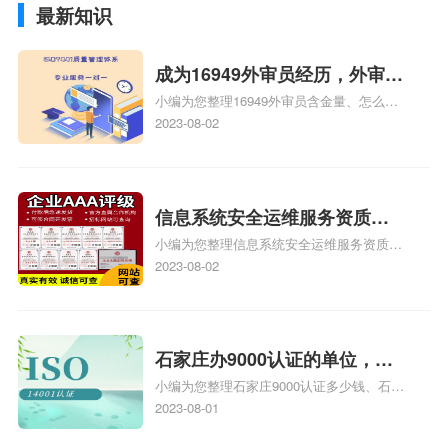
最新知识
成为16949外审员经历，外审员
小编为您整理16949外审员含金量、怎么才
16949
能成为注册的TS16949:2009的外审员、我
2023-08-02
也想16949外审员，不过不了解具体情况、
iso9000外审员、SA8000外审员培训相关
iso体系认证知识，详情可查看下方正文！
信息系统安全运维服务资质二
小编为您整理信息系统安全运维服务资质认
级费用，信息系统安全运维服
证证书机构有哪些、安全运维服务资质的费
2023-08-02
务资质二级
用是多少啊、安全运维服务资质哪家便宜、
安全运维服务资质认证哪家效率高、信息系
统安全集成服务资质认证的申请书相关iso
体系认证知识，详情可查看下方正文！
石家庄办9000认证的单位，石
小编为您整理石家庄9000认证多少钱、石家
家庄9000认证的公司
庄9000认证价格多少钱、石家庄9000认证
2023-08-01
大概多少钱、石家庄9000认证价格贵吗、石