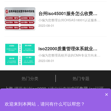
家庄9000认证费用大概多钱相关iso体系认
证知识，详情可查看下方正文！
台州iso45001服务怎么收费，
小编为您整理台州OHSAS18001认证服务中
台州iso45001认证服务怎么收
心哪家收费便宜、台州ISO9000认证，哪个
2023-08-01
费
咨询公司服务好、台州CE认证,台州机械机
电CE认证、CE认证怎么收费、温州科普
ISO45001职业健康安全管理体系认证收费
标准是什么相关iso体系认证知识，详情可
iso22000质量管理体系就业方
查看下方正文！
小编为您整理高校开设的CMA专业方向未来
向，质量管理与认证就业方向
就业前景及就业方向如何、cma就业方向有
2023-08-01
哪些、国际质量认证专业的就业方向、cpa
和cma未来就业方向、大学生考完cma，就
哪些就业方向相关iso体系认证知识，详情
热门分类
热门专题
可查看下方正文！
上海
哪里有读
iso9000
1请自行查阅
中证集团
iso认证
×
问答频道！
中证集团体系认证 版权所有 Copyright © 2022
欢迎来到本网站，请问有什么可以帮您？
渝ICP备2021005902号-4