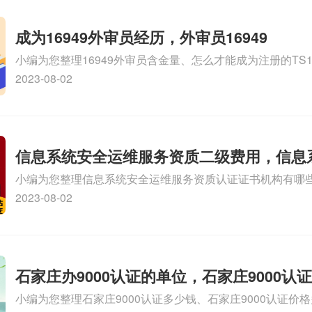
成为16949外审员经历，外审员16949
小编为您整理16949外审员含金量、怎么才能成为注册的TS169
审员、我也想16949外审员，不过不了解具体情况、iso900
2023-08-02
SA8000外审员培训相关iso体系认证知识，详情可查看下方
信息系统安全运维服务资质二级费用，信息
小编为您整理信息系统安全运维服务资质认证证书机构有哪
维服务资质二级
务资质的费用是多少啊、安全运维服务资质哪家便宜、安全
2023-08-02
证哪家效率高、信息系统安全集成服务资质认证的申请书相关
识，详情可查看下方正文！
石家庄办9000认证的单位，石家庄9000认
小编为您整理石家庄9000认证多少钱、石家庄9000认证价