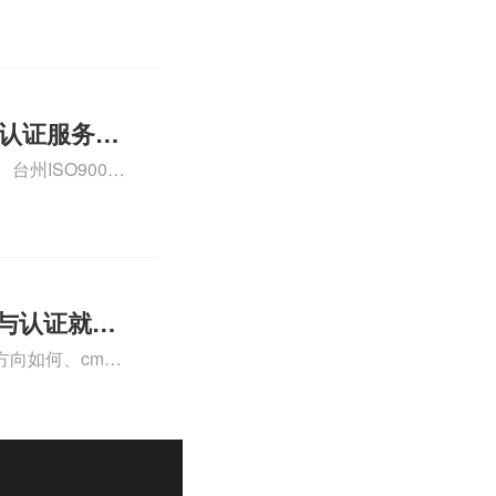
000认证费用大概
01认证服务怎
州ISO9000
认证、CE认证怎
费标准是什么相关
理与认证就业
向如何、cma
a未来就业方向、
详情可查看下方正