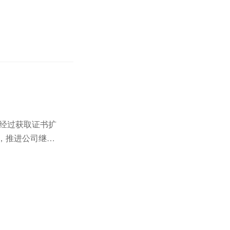
、经过获取证书扩
系，推进公司继续
后自行贯标、延