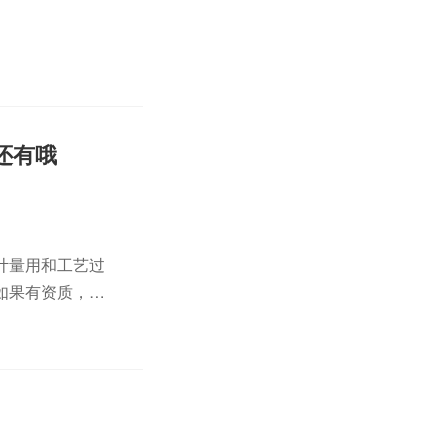
还有哦
计量用和工艺过
如果有资质，即
月进行一次以确