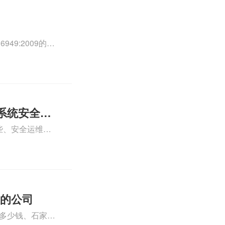
49:2009的外
0外审员、
正文！
系统安全运
些、安全运维服
运维服务资质认
iso体系认证知
证的公司
格多少钱、石家庄