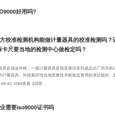
O9000好用吗?
方校准检测机构能做计量器具的校准检测吗？
里游标卡尺要当地的检测中心做检定吗？
器具必须送外校，一级计量器具是指直接涉及到成品出厂把关的
的计量器具。外校最好找当地质量技术检验监督局校准比较好。
校正室，游标卡尺可以内校。外校一般有效期一年，而内校则每
:56:42
1064查看
2回答
需要iso9000证书吗