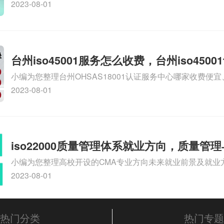
9000认证大概多少钱、石家庄9000认证价格贵吗、石家庄9
2023-08-01
多钱相关iso体系认证知识，详情可查看下方正文！
台州iso45001服务怎么收费，台州iso450
小编为您整理台州OHSAS18001认证服务中心哪家收费便宜、台
么收费
认证，哪个咨询公司服务好、台州CE认证,台州机械机电CE
2023-08-01
么收费、温州科普ISO45001职业健康安全管理体系认证收
iso体系认证知识，详情可查看下方正文！
iso22000质量管理体系就业方向，质量管
小编为您整理高校开设的CMA专业方向未来就业前景及就业方
方向
就业方向有哪些、国际质量认证专业的就业方向、cpa和cm
2023-08-01
大学生考完cma，就哪些就业方向相关iso体系认证知识，
文！
热门分类
热门专题