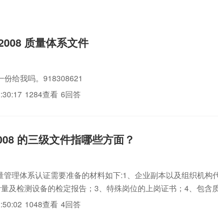
：2008 质量体系文件
份给我吗。918308621
:30:17
1284查看
6回答
1:2008 的三级文件指哪些方面？
1质量管理体系认证需要准备的材料如下:1、企业副本以及组织机构
计量及检测设备的检定报告；3、特殊岗位的上岗证书；4、包含
证在内的一、二、三级iso三体系认证；5、企业供销方面的资料；
:50:02
1048查看
4回答
、...