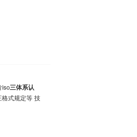
so
三体系认
证格式规定等 技