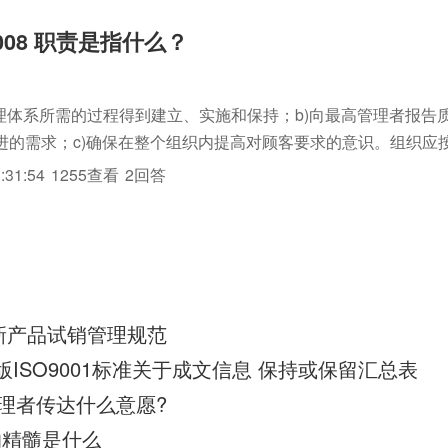
 2008 职责是指什么？
管理体系所需的过程得到建立、实施和保持；b)向最高管理者报告
进的需求；c)确保在整个组织内提高对顾客要求的意识。组织应
体系，形成iso三体系认证，加以实施和保持，并持续改进其有效
:31:54
1255查看
2回答
系所需的...
015新产品试销管理规范
15版ISO9001标准关于成文信息 保持或保留汇总表
高管理者传达什么意愿?
S的精髓是什么