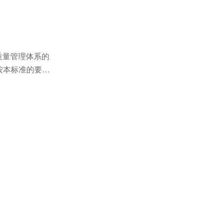
质量管理体系的
按本标准的要求
性。组织应：a)