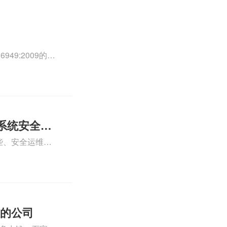
49:2009的外
0外审员、
正文！
系统安全运
些、安全运维服
运维服务资质认
iso体系认证知
证的公司