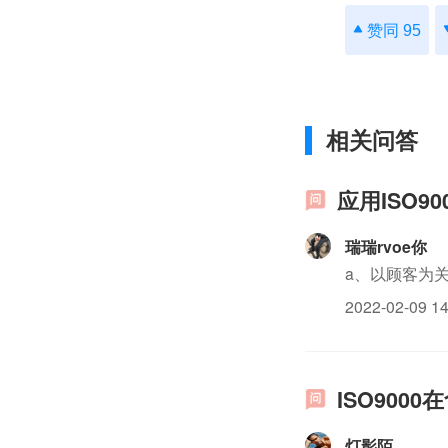
赞同 95
相关问答
应用ISO9
瑞瑞rvoe你
a、以顾客为
2022-02-09 14
ISO900
灯影陌