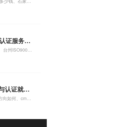
格多少钱、石家庄
000认证费用大概
01认证服务怎
州ISO9000
认证、CE认证怎
费标准是什么相关
理与认证就业
向如何、cma
a未来就业方向、
详情可查看下方正