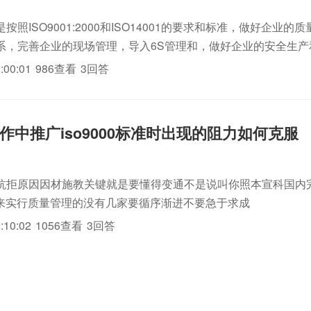
按照ISO9001:2000和ISO14001的要求和标准，做好企业的
系，完善企业的现场管理，导入6S管理和，做好企业的安全生产
企业社会责任感和公德心来做好这两个体系，如果要深入展开，
:00:01
986查看
3回答
..
作中推广iso9000标准时出现的阻力如何克服
抗拒原因因材施教关键就是要懂得变通不是说叫你照本宣科国内
标准来实行质量管理的没有几家要循序渐进不要急于求成
:10:02
1056查看
3回答