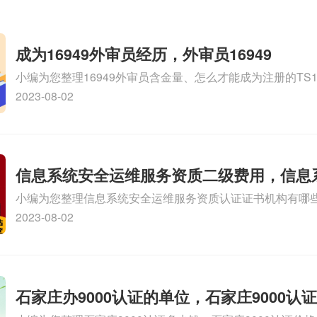
成为16949外审员经历，外审员16949
小编为您整理16949外审员含金量、怎么才能成为注册的TS169
审员、我也想16949外审员，不过不了解具体情况、iso900
2023-08-02
SA8000外审员培训相关iso体系认证知识，详情可查看下方
信息系统安全运维服务资质二级费用，信息
小编为您整理信息系统安全运维服务资质认证证书机构有哪
维服务资质二级
务资质的费用是多少啊、安全运维服务资质哪家便宜、安全
2023-08-02
证哪家效率高、信息系统安全集成服务资质认证的申请书相关
识，详情可查看下方正文！
石家庄办9000认证的单位，石家庄9000认