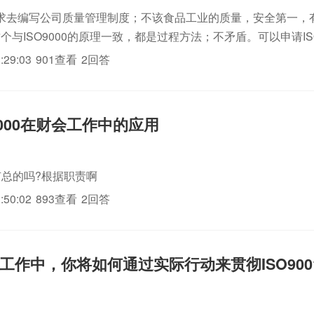
求去编写公司质量管理制度；不该食品工业的质量，安全第一，
；这个与ISO9000的原理一致，都是过程方法；不矛盾。可以申请ISO
时认证。
:29:03
901查看
2回答
1:2000在财会工作中的应用
有总的吗?根据职责啊
:50:02
893查看
2回答
作中，你将如何通过实际行动来贯彻ISO9001: