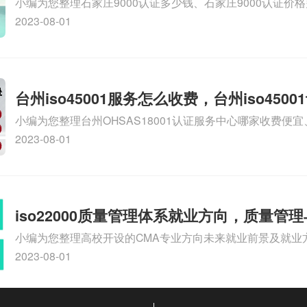
小编为您整理石家庄9000认证多少钱、石家庄9000认证价
9000认证大概多少钱、石家庄9000认证价格贵吗、石家庄9
2023-08-01
多钱相关iso体系认证知识，详情可查看下方正文！
台州iso45001服务怎么收费，台州iso450
小编为您整理台州OHSAS18001认证服务中心哪家收费便宜、台
么收费
认证，哪个咨询公司服务好、台州CE认证,台州机械机电CE
2023-08-01
么收费、温州科普ISO45001职业健康安全管理体系认证收
iso体系认证知识，详情可查看下方正文！
iso22000质量管理体系就业方向，质量管
小编为您整理高校开设的CMA专业方向未来就业前景及就业方
方向
就业方向有哪些、国际质量认证专业的就业方向、cpa和cm
2023-08-01
大学生考完cma，就哪些就业方向相关iso体系认证知识，
文！