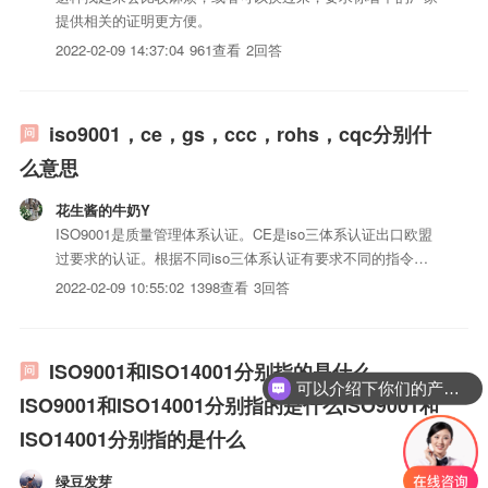
提供相关的证明更方便。
2022-02-09 14:37:04
961查看
2回答
iso9001，ce，gs，ccc，rohs，cqc分别什
么意思
花生酱的牛奶Y
ISO9001是质量管理体系认证。CE是iso三体系认证出口欧盟
过要求的认证。根据不同iso三体系认证有要求不同的指令。
GS认证以德国iso三体系认证安全法(GPGS)为依据，按照欧
2022-02-09 10:55:02
1398查看
3回答
盟统一标准EN或德国工业标准DIN进行检测的一种自愿性认
证。CCC是中国强制认证。在国内销售的is...
ISO9001和ISO14001分别指的是什么
可以介绍下你们的产品么？
ISO9001和ISO14001分别指的是什么ISO9001和
ISO14001分别指的是什么
绿豆发芽