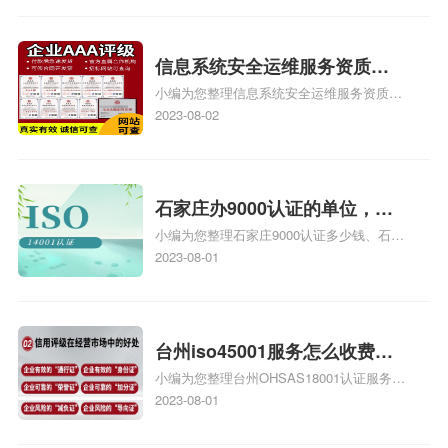
iso9000外审员、SA8000外审员培训相关
iso体系认证知识，详情可查看下方正文！
信息系统安全运维服务资质二
小编为您整理信息系统安全运维服务资质认
级费用，信息系统安全运维服
证证书机构有哪些、安全运维服务资质的费
2023-08-02
务资质二级
用是多少啊、安全运维服务资质哪家便宜、
安全运维服务资质认证哪家效率高、信息系
统安全集成服务资质认证的申请书相关iso
体系认证知识，详情可查看下方正文！
石家庄办9000认证的单位，石
小编为您整理石家庄9000认证多少钱、石家
家庄9000认证的公司
庄9000认证价格多少钱、石家庄9000认证
2023-08-01
大概多少钱、石家庄9000认证价格贵吗、石
家庄9000认证费用大概多钱相关iso体系认
证知识，详情可查看下方正文！
台州iso45001服务怎么收费，
小编为您整理台州OHSAS18001认证服务中
台州iso45001认证服务怎么收
心哪家收费便宜、台州ISO9000认证，哪个
2023-08-01
费
咨询公司服务好、台州CE认证,台州机械机
电CE认证、CE认证怎么收费、温州科普