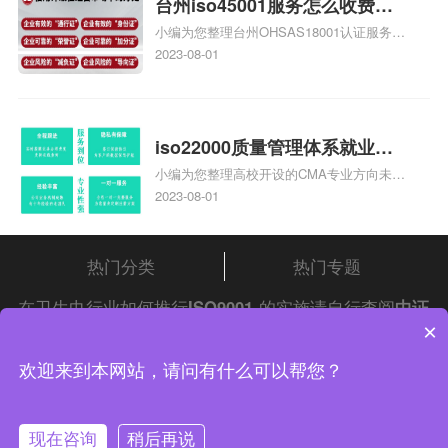
台州iso45001服务怎么收费，
小编为您整理台州OHSAS18001认证服务中
台州iso45001认证服务怎么收
心哪家收费便宜、台州ISO9000认证，哪个
2023-08-01
费
咨询公司服务好、台州CE认证,台州机械机
电CE认证、CE认证怎么收费、温州科普
ISO45001职业健康安全管理体系认证收费
标准是什么相关iso体系认证知识，详情可
iso22000质量管理体系就业方
查看下方正文！
小编为您整理高校开设的CMA专业方向未来
向，质量管理与认证就业方向
就业前景及就业方向如何、cma就业方向有
2023-08-01
哪些、国际质量认证专业的就业方向、cpa
和cma未来就业方向、大学生考完cma，就
哪些就业方向相关iso体系认证知识，详情
热门分类
热门专题
可查看下方正文！
在卫生巾行业如何推行
ISO9001
的实施请自行查阅
中证
×
集团
iso认证
问答频道！
中证集团体系认证 版权所有 Copyright © 2022
欢迎来到本网站，请问有什么可以帮您？
渝ICP备2021005902号-4
渝公网安备 50010502003954号
现在咨询
稍后再说