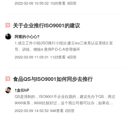
训）0.5个月·第三阶段：编制、完善及贯彻公司运作程序（编
2022-02-09 10:55:02
1020查看
9回答
写质量手册和程序iso三体系认证）1个月·第四阶段：体系运行
及申请认证(培训内部审核员，实施内部质量审核、管理评...
关于企业推行ISO9001的建议
阿紫的小心心?
1.成立工作小组(ISO推行小组)2.建立iso三体系认证系统3.宣
导、训练、稽核4.善用P-D-C-A管理循环
2022-02-09 11:05:01
1123查看
4回答
食品QS与ISO9001如何同步去推行
1盒任hP
QS是强制的，ISO9001不企业自愿的，建议先办下QS，再过
9000体系，9000比较好过，这个我公司都可以办，如果在北
京可以联系光老师
2022-02-09 14:52:52
946查看
2回答