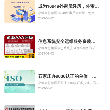
成为16949外审员经历，外审员
小编为您整理16949外审员含金量、怎么才
16949
能成为注册的TS16949:2009的外审员、我
2023-08-02
也想16949外审员，不过不了解具体情况、
iso9000外审员、SA8000外审员培训相关
iso体系认证知识，详情可查看下方正文！
信息系统安全运维服务资质二
小编为您整理信息系统安全运维服务资质认
级费用，信息系统安全运维服
证证书机构有哪些、安全运维服务资质的费
2023-08-02
务资质二级
用是多少啊、安全运维服务资质哪家便宜、
安全运维服务资质认证哪家效率高、信息系
统安全集成服务资质认证的申请书相关iso
体系认证知识，详情可查看下方正文！
石家庄办9000认证的单位，石
小编为您整理石家庄9000认证多少钱、石家
家庄9000认证的公司
庄9000认证价格多少钱、石家庄9000认证
2023-08-01
大概多少钱、石家庄9000认证价格贵吗、石
家庄9000认证费用大概多钱相关iso体系认
证知识，详情可查看下方正文！