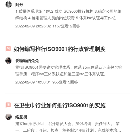
阿丹
1.质量体系现场了解.2.成立ISO9000推行机构.3.确定公司的组
织结构.4.确定管理人员的岗位职责.5.体系iso认证与工作总体
方案确定.6.确定质量体系iso三体系认证清单.编写程序iso三体
2022-02-09 20:25:02
1157查看
2回答
系认证、作业指导书.实施培训、试运行.编制质量手册.整理、
汇编质量体系iso三体...
如何编写推行ISO9001的行政管理制度
爱瞌睡的兔兔
贯彻ISO9001需要建立管理体系，体系iso三体系认证应包含管
理手册、程序iso三体系认证和第三层iso三体系认证。
2022-02-09 10:30:01
955查看
5回答
在卫生巾行业如何推行ISO9001的实施
络腮胡
建立iso推行小组，召开动员大会。加强培训、责任到人。·第
一、二阶段：介绍、检查、筹备制定项目计划，完成基本培