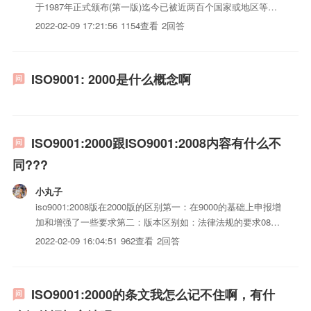
于1987年正式颁布(第一版)迄今已被近两百个国家或地区等同
或等效采用。ISO9000标准的贯彻、推行以及ISO9000质量体
2022-02-09 17:21:56
1154查看
2回答
系认证的发展为提高企业质量保证能力、减低企业采购/销售
成本/风险、消除贸易壁垒等做出了积极...
ISO9001: 2000是什么概念啊
ISO9001:2000跟ISO9001:2008内容有什么不
同???
小丸子
iso9001:2008版在2000版的区别第一：在9000的基础上申报增
加和增强了一些要求第二：版本区别如：法律法规的要求08版
新增加和表述为法定要求范围变得更广6.2.2之前是与质量有关
2022-02-09 16:04:51
962查看
2回答
的人员08半边更为与iso三体系认证要求有关的的人员具体事
项讨论：nieyongwei10...
ISO9001:2000的条文我怎么记不住啊，有什