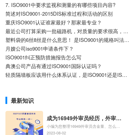
7. ISO9001中要求监视和测量的有哪些项目内容?
简述对ISO9001-2015DIS标准过程和活动的区别
重庆ISO9001认证谁家最好？那家最专业？
最近公司打算采购一批磁路机，对质量的要求很高，必须通过ISO9001企业，大家有没有好的推荐啊，急，在线等。。。
塑料袋的6丝8丝是什么意思！ 是ISO9001的规格叫法还是做塑料袋的通俗叫法？
月嫂公司iso9001申请条件下？
ISO9001纠正预防措施报告怎么写
典澳公司产品有通过ISO9001国际认证吗？
轻质隔墙板应该用什么体系认证，是ISO9001还是ISO2001，急用，谢谢！
最新知识
成为16949外审员经历，外审员
小编为您整理16949外审员含金量、怎么才
16949
能成为注册的TS16949:2009的外审员、我
2023-08-02