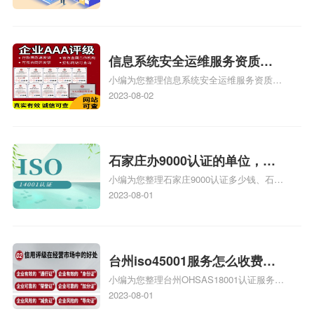
也想16949外审员，不过不了解具体情况、
iso9000外审员、SA8000外审员培训相关
iso体系认证知识，详情可查看下方正文！
信息系统安全运维服务资质二
小编为您整理信息系统安全运维服务资质认
级费用，信息系统安全运维服
证证书机构有哪些、安全运维服务资质的费
2023-08-02
务资质二级
用是多少啊、安全运维服务资质哪家便宜、
安全运维服务资质认证哪家效率高、信息系
统安全集成服务资质认证的申请书相关iso
体系认证知识，详情可查看下方正文！
石家庄办9000认证的单位，石
小编为您整理石家庄9000认证多少钱、石家
家庄9000认证的公司
庄9000认证价格多少钱、石家庄9000认证
2023-08-01
大概多少钱、石家庄9000认证价格贵吗、石
家庄9000认证费用大概多钱相关iso体系认
证知识，详情可查看下方正文！
台州iso45001服务怎么收费，
小编为您整理台州OHSAS18001认证服务中
台州iso45001认证服务怎么收
心哪家收费便宜、台州ISO9000认证，哪个
2023-08-01
费
咨询公司服务好、台州CE认证,台州机械机