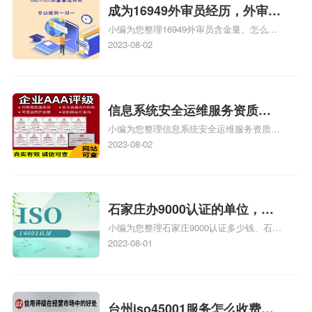
成为16949外审员经历，外审员
小编为您整理16949外审员含金量、怎么才
16949
能成为注册的TS16949:2009的外审员、我
2023-08-02
也想16949外审员，不过不了解具体情况、
iso9000外审员、SA8000外审员培训相关
iso体系认证知识，详情可查看下方正文！
信息系统安全运维服务资质二
小编为您整理信息系统安全运维服务资质认
级费用，信息系统安全运维服
证证书机构有哪些、安全运维服务资质的费
2023-08-02
务资质二级
用是多少啊、安全运维服务资质哪家便宜、
安全运维服务资质认证哪家效率高、信息系
统安全集成服务资质认证的申请书相关iso
体系认证知识，详情可查看下方正文！
石家庄办9000认证的单位，石
小编为您整理石家庄9000认证多少钱、石家
家庄9000认证的公司
庄9000认证价格多少钱、石家庄9000认证
2023-08-01
大概多少钱、石家庄9000认证价格贵吗、石
家庄9000认证费用大概多钱相关iso体系认
证知识，详情可查看下方正文！
台州iso45001服务怎么收费，