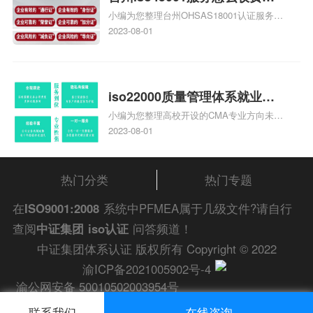
小编为您整理台州OHSAS18001认证服务中
台州iso45001认证服务怎么收
心哪家收费便宜、台州ISO9000认证，哪个
2023-08-01
费
咨询公司服务好、台州CE认证,台州机械机
电CE认证、CE认证怎么收费、温州科普
ISO45001职业健康安全管理体系认证收费
标准是什么相关iso体系认证知识，详情可
iso22000质量管理体系就业方
查看下方正文！
小编为您整理高校开设的CMA专业方向未来
向，质量管理与认证就业方向
就业前景及就业方向如何、cma就业方向有
2023-08-01
哪些、国际质量认证专业的就业方向、cpa
和cma未来就业方向、大学生考完cma，就
哪些就业方向相关iso体系认证知识，详情
热门分类
热门专题
可查看下方正文！
在
ISO9001:2008
系统中PFMEA属于几级文件?请自行
查阅
中证集团
iso认证
问答频道！
中证集团体系认证 版权所有 Copyright © 2022
渝ICP备2021005902号-4
渝公网安备 50010502003954号
联系我们
在线咨询