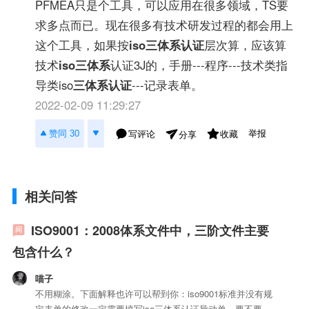
PFMEA只是个工具，可以应用在很多领域，TS要
求多点而已。现在很多有技术研发过程的都会用上
这个工具，如果按
iso三体系认证
层次算，应该算
技术
iso三体系
认证3J的，手册---程序---技术类指
导类iso
三体系认证
---记录表单。
2022-02-09 11:29:27
举报
赞同 30
写评论
收藏
分享
相关问答
ISO9001：2008体系文件中，三阶文件主要
包含什么？
喵子
不用糊涂。下面解释也许可以帮到你：iso9001标准并没有规
定表单的修改一定需要填写iso三体系认证异动单。要不要填