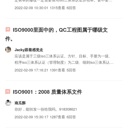
写单子，重要的是看公司iso三体系认证如何要求的，不同的
2022-02-09 10:30:01
1315查看
6回答
公司有不同的要求，按自己公司iso三体系认证要求执行就
行，因此，你的程序iso三体系认证说要，那你就按iso...
ISO9000里面中的，QC工程图属于哪级文
件。
Jacky跟着感觉走
应该是属于三级iso三体系认证。方针、目标、手册为一级、
程序iso三体系认证（管理制度）为二级、细则iso三体系认证
（工作iso三体系认证、图纸）为三级iso三体系认证
2022-02-09 17:16:21
1391查看
5回答
ISO9001：2008 质量体系文件
南瓜酥
你好，能转发一份给我吗。918308621
2022-02-09 15:30:17
1287查看
6回答