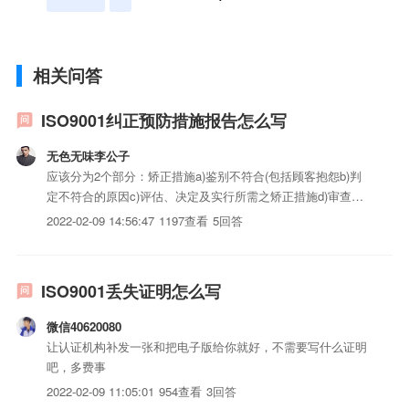
相关问答
ISO9001纠正预防措施报告怎么写
无色无味李公子
应该分为2个部分：矫正措施a)鉴别不符合(包括顾客抱怨b)判
定不符合的原因c)评估、决定及实行所需之矫正措施d)审查所
采取措施的有效性，并送交管理审查预防措施-决定潜在不符
2022-02-09 14:56:47
1197查看
5回答
合事项及原因-评估措施的需求以预防不符合之发生-决定及实
行所需之措施-记录所采取措施的结果-审查所采取之预防...
ISO9001丢失证明怎么写
微信40620080
让认证机构补发一张和把电子版给你就好，不需要写什么证明
吧，多费事
2022-02-09 11:05:01
954查看
3回答