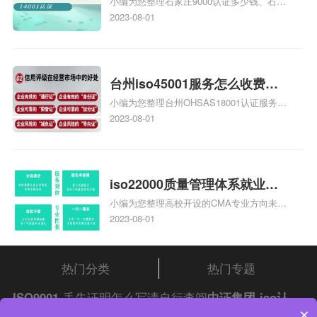
小编为您整理石家庄9000认证多少钱、石家
家庄9000认证的公司
庄9000认证价格多少钱、石家庄9000认证
2023-08-01
大概多少钱、石家庄9000认证价格贵吗、石
家庄9000认证费用大概多钱相关iso体系认
证知识，详情可查看下方正文！
台州iso45001服务怎么收费，
小编为您整理台州OHSAS18001认证服务中
台州iso45001认证服务怎么收
心哪家收费便宜、台州ISO9000认证，哪个
2023-08-01
费
咨询公司服务好、台州CE认证,台州机械机
电CE认证、CE认证怎么收费、温州科普
ISO45001职业健康安全管理体系认证收费
标准是什么相关iso体系认证知识，详情可
iso22000质量管理体系就业方
查看下方正文！
小编为您整理高校开设的CMA专业方向未来
向，质量管理与认证就业方向
就业前景及就业方向如何、cma就业方向有
2023-08-01
哪些、国际质量认证专业的就业方向、cpa
和cma未来就业方向、大学生考完cma，就
哪些就业方向相关iso体系认证知识，详情
热门分类
热门专题
可查看下方正文！
ISO9001
丢失证明怎么写请自行查阅
中证集团
iso认
×