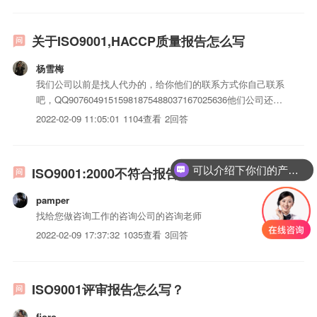
关于ISO9001,HACCP质量报告怎么写
杨雪梅
我们公司以前是找人代办的，给你他们的联系方式你自己联系
吧，QQ90760491515981875488037167025636他们公司还可
以做QS,生产许可证，CCC认证等，还有HACCP食品认证，
2022-02-09 11:05:01
1104查看
2回答
不过ISO9001认证是相对容易做的，主要是做河南市场，他们
申报条件及流程是河南省...
可以介绍下你们的产品么？
ISO9001:2000不符合报告怎么写
pamper
找给您做咨询工作的咨询公司的咨询老师
2022-02-09 17:37:32
1035查看
3回答
ISO9001评审报告怎么写？
fioro-