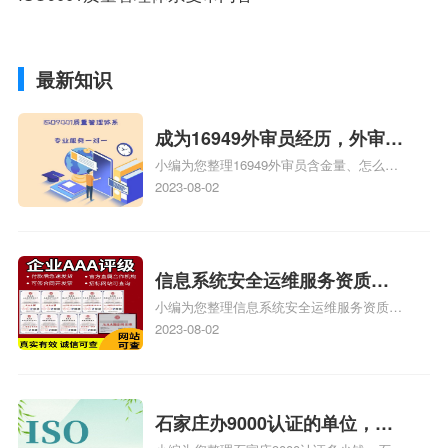
最新知识
成为16949外审员经历，外审员
小编为您整理16949外审员含金量、怎么才
16949
能成为注册的TS16949:2009的外审员、我
2023-08-02
也想16949外审员，不过不了解具体情况、
iso9000外审员、SA8000外审员培训相关
iso体系认证知识，详情可查看下方正文！
信息系统安全运维服务资质二
小编为您整理信息系统安全运维服务资质认
级费用，信息系统安全运维服
证证书机构有哪些、安全运维服务资质的费
2023-08-02
务资质二级
用是多少啊、安全运维服务资质哪家便宜、
安全运维服务资质认证哪家效率高、信息系
统安全集成服务资质认证的申请书相关iso
体系认证知识，详情可查看下方正文！
石家庄办9000认证的单位，石