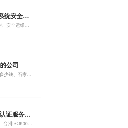
系统安全运
些、安全运维服
运维服务资质认
iso体系认证知
证的公司
格多少钱、石家庄
000认证费用大概
01认证服务怎
州ISO9000