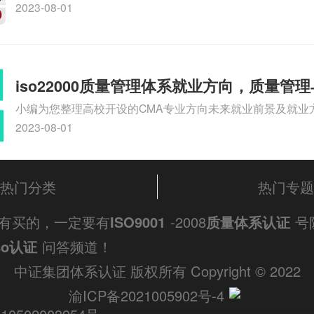
认证，哪个咨询公司服务好、台州CE认证,台州机械机电CE
2023-08-01
么收费、温州科普ISO45001职业健康安全管理体系认证收
iso体系认证知识，详情可查看下方正文！
iso22000质量管理体系就业方向，质量管
小编为您整理高校开设的CMA专业方向未来就业前景及就业方
方向
就业方向有哪些、国际质量认证专业的就业方向、cpa和cm
2023-08-01
大学生考完cma，就哪些就业方向相关iso体系认证知识，
文！
热门分类
热门专题
有买的，一定要有
ISO9001
-2008
质量体系认证
号
so认证
问答频道！
中证集团体系认证 版权所有 Copyright © 2022
渝ICP备2021005902号-4