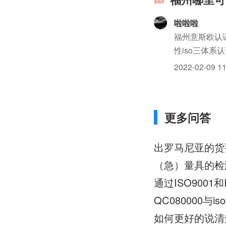
啦啦啦
福州意斯欧认证
性iso三体系
体系认证：HAC
2022-02-09 11
更多问答
出罗马尼亚的货要i
通过ISO9001
QC080000与is
如何更好的说清楚