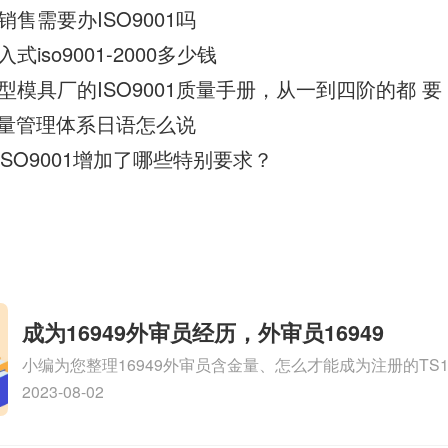
售需要办ISO9001吗
iso9001-2000多少钱
模具厂的ISO9001质量手册，从一到四阶的都 要
1质量管理体系日语怎么说
准比ISO9001增加了哪些特别要求？
成为16949外审员经历，外审员16949
小编为您整理16949外审员含金量、怎么才能成为注册的TS169
审员、我也想16949外审员，不过不了解具体情况、iso900
2023-08-02
SA8000外审员培训相关iso体系认证知识，详情可查看下方