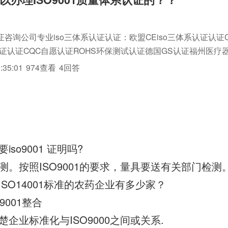
咨询公司专业iso三体系认证认证：欧盟CEiso三体系认证认证C
认证认证CQC自愿认证ROHS环保测试认证德国GS认证福州医疗
CP认证ISO9001质量体系认证ISO9000认证咨询ISO14001环境
:35:01
974查看
4回答
so9001 证明吗?
和ISO14001标准的农药企业有多少家？
o9001整合
企业标准化与ISO9000之间或关系.