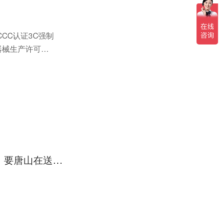
CC认证3C强制
器械生产许可证
体系...
（急）量具的检测。按照ISO9001的要求，量具要送有关部门检测。要唐山在送到哪个部门？