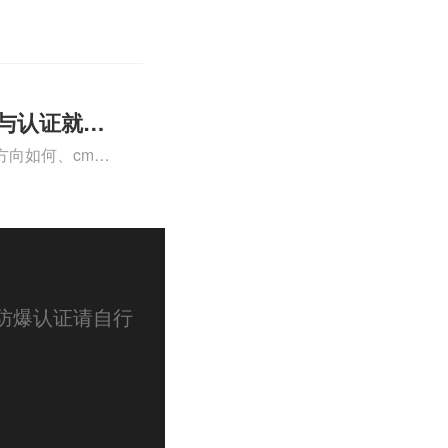
认证、CE认证怎
费标准是什么相关
理与认证就业
向如何、cma
a未来就业方向、
详情可查看下方正
防爆认证请自行