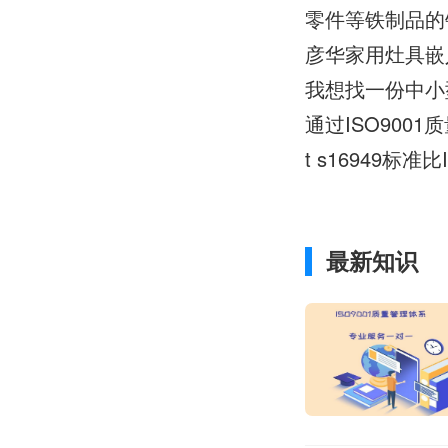
零件等铁制品的销
彦华家用灶具嵌入式
我想找一份中小型
通过ISO900
t s16949标
最新知识