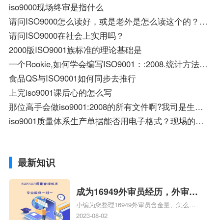
iso9000现场终审是指什么
请问ISO9000怎么读好，或是老外是怎么读这个的？是读ISO nighty hundred吗？
请问ISO9000在社会上实用吗？
2000版ISO9001族标准的理论基础是
一个Rookie,如何学会编写ISO9001：:2008.统计方法能应用到么？
食品QS与ISO9001如何同步去推行
上完iso9001课后心的怎么写
那位高手会做iso9001:2008的所有文件啊?我司是生产变压器的。
iso9001质量体系生产单据能否用电子格式？现埸的第一手资料应该是用手写的吧？
最新知识
成为16949外审员经历，外审员
小编为您整理16949外审员含金量、怎么才
16949
能成为注册的TS16949:2009的外审员、我
2023-08-02