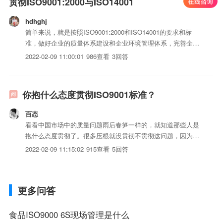
贯彻ISO9001:2000与ISO14001
hdhghj
简单来说，就是按照ISO9001:2000和ISO14001的要求和标
准，做好企业的质量体系建设和企业环境管理体系，完善企业
的现场管理，导入6S管理和，做好企业的安全生产和环境保护
2022-02-09 11:00:01
986查看
3回答
工作，以高度的企业社会责任感和公德心来做好这两个体系，
如果要深入展开，足够写一篇论文了，^_^若有兴...
你抱什么态度贯彻ISO9001标准？
百态
看看中国市场中的质量问题雨后春笋一样的，就知道那些人是
抱什么态度贯彻了。很多压根就没贯彻不贯彻这问题，因为只
是花钱办个证书对付对付客户而已。
2022-02-09 11:15:02
915查看
5回答
更多问答
食品ISO9000 6S现场管理是什么