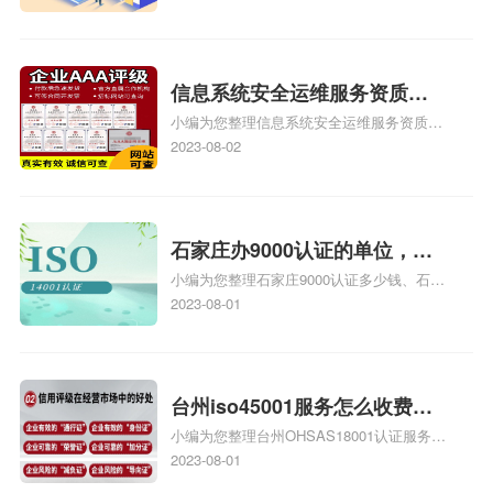
也想16949外审员，不过不了解具体情况、
iso9000外审员、SA8000外审员培训相关
iso体系认证知识，详情可查看下方正文！
信息系统安全运维服务资质二
小编为您整理信息系统安全运维服务资质认
级费用，信息系统安全运维服
证证书机构有哪些、安全运维服务资质的费
2023-08-02
务资质二级
用是多少啊、安全运维服务资质哪家便宜、
安全运维服务资质认证哪家效率高、信息系
统安全集成服务资质认证的申请书相关iso
体系认证知识，详情可查看下方正文！
石家庄办9000认证的单位，石
小编为您整理石家庄9000认证多少钱、石家
家庄9000认证的公司
庄9000认证价格多少钱、石家庄9000认证
2023-08-01
大概多少钱、石家庄9000认证价格贵吗、石
家庄9000认证费用大概多钱相关iso体系认
证知识，详情可查看下方正文！
台州iso45001服务怎么收费，
小编为您整理台州OHSAS18001认证服务中
台州iso45001认证服务怎么收
心哪家收费便宜、台州ISO9000认证，哪个
2023-08-01
费
咨询公司服务好、台州CE认证,台州机械机