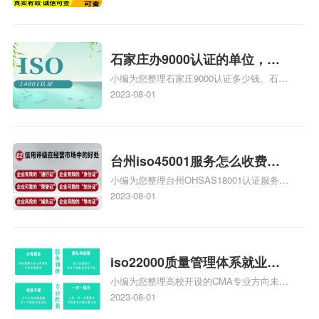
务资质二级
用是多少啊、安全运维服务资质哪家便宜、
安全运维服务资质认证哪家效率高、信息系
统安全集成服务资质认证的申请书相关iso
体系认证知识，详情可查看下方正文！
石家庄办9000认证的单位，石
小编为您整理石家庄9000认证多少钱、石家
家庄9000认证的公司
庄9000认证价格多少钱、石家庄9000认证
2023-08-01
大概多少钱、石家庄9000认证价格贵吗、石
家庄9000认证费用大概多钱相关iso体系认
证知识，详情可查看下方正文！
台州iso45001服务怎么收费，
小编为您整理台州OHSAS18001认证服务中
台州iso45001认证服务怎么收
心哪家收费便宜、台州ISO9000认证，哪个
2023-08-01
费
咨询公司服务好、台州CE认证,台州机械机
电CE认证、CE认证怎么收费、温州科普
ISO45001职业健康安全管理体系认证收费
标准是什么相关iso体系认证知识，详情可
iso22000质量管理体系就业方
查看下方正文！
小编为您整理高校开设的CMA专业方向未来
向，质量管理与认证就业方向
就业前景及就业方向如何、cma就业方向有
2023-08-01
哪些、国际质量认证专业的就业方向、cpa