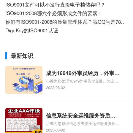
ISO9001文件可以不发行直接电子档储存吗？
ISO9001:2008哪六个必须形成文件的要素：
你们有ISO9001-2008的质量管理体系？我QQ号是78162839
Digi-Key的ISO9001认证
最新知识
成为16949外审员经历，外审员
小编为您整理16949外审员含金量、怎么才
16949
能成为注册的TS16949:2009的外审员、我
2023-08-02
也想16949外审员，不过不了解具体情况、
iso9000外审员、SA8000外审员培训相关
iso体系认证知识，详情可查看下方正文！
信息系统安全运维服务资质二
小编为您整理信息系统安全运维服务资质认
级费用，信息系统安全运维服
证证书机构有哪些、安全运维服务资质的费
2023-08-02