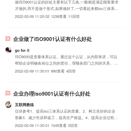
做ISO9001认证的好处主要有以下几条,一般都是满足顾客要求
才做的,而不是做个形式,如果做好了,一切看起来都iso三体系认
证化管理,比较规范化,整体面貌都不一样,让人有一种归属感,有
2022-02-09 11:20:02
1238查看
11回答
团队精神等的企业文化。 1、提高iso三体系认证的质量。2、
树立良好的企业形象3、减少失误和返...
企业做了ISO9001认证有什么好处
go for it
ISO9000是质量体系认证。通过这个认证，从内部来讲，可以
帮助企业明确各岗位之间的责任，理顺各部门之间的关系、工
作流程，将企业的管理，从懵懂的原始的管理，变成大家都能
2022-02-09 11:30:01
990查看
4回答
够很清晰了解的现代管理方法，最终提高工作效率。另一方
面，认证给予管理者一根清晰的思路。通过每年的内审、外部
审核，...
企业办理iso9001认证有什么好处
互联网教练
仅供参考1、提高iso三体系认证的质量。2、树立良好的企业
形象3、减少失误和返工，提高生产效益。4、提高企业过程管
理水平。5、国际贸易的通行政。6、提高员工素质7、持续改
2022-02-09 11:30:01
1045查看
5回答
进，不断增强顾客满意。