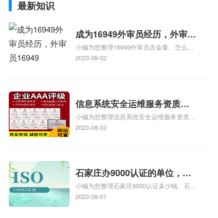
最新知识
成为16949外审员经历，外审员
小编为您整理16949外审员含金量、怎么才
16949
能成为注册的TS16949:2009的外审员、我
2023-08-02
也想16949外审员，不过不了解具体情况、
iso9000外审员、SA8000外审员培训相关
iso体系认证知识，详情可查看下方正文！
信息系统安全运维服务资质二
小编为您整理信息系统安全运维服务资质认
级费用，信息系统安全运维服
证证书机构有哪些、安全运维服务资质的费
2023-08-02
务资质二级
用是多少啊、安全运维服务资质哪家便宜、
安全运维服务资质认证哪家效率高、信息系
统安全集成服务资质认证的申请书相关iso
体系认证知识，详情可查看下方正文！
石家庄办9000认证的单位，石
小编为您整理石家庄9000认证多少钱、石家
家庄9000认证的公司
庄9000认证价格多少钱、石家庄9000认证
2023-08-01
大概多少钱、石家庄9000认证价格贵吗、石
家庄9000认证费用大概多钱相关iso体系认