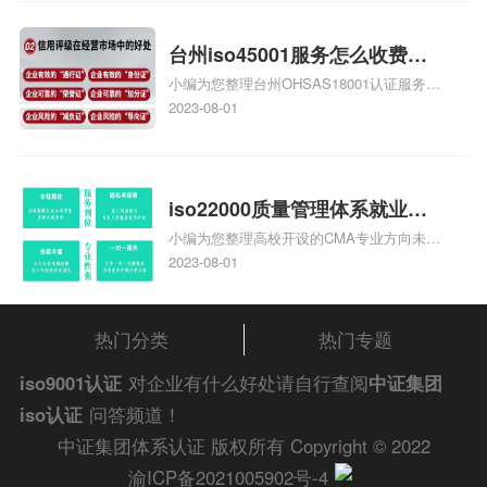
证知识，详情可查看下方正文！
台州iso45001服务怎么收费，
小编为您整理台州OHSAS18001认证服务中
台州iso45001认证服务怎么收
心哪家收费便宜、台州ISO9000认证，哪个
2023-08-01
费
咨询公司服务好、台州CE认证,台州机械机
电CE认证、CE认证怎么收费、温州科普
ISO45001职业健康安全管理体系认证收费
标准是什么相关iso体系认证知识，详情可
iso22000质量管理体系就业方
查看下方正文！
小编为您整理高校开设的CMA专业方向未来
向，质量管理与认证就业方向
就业前景及就业方向如何、cma就业方向有
2023-08-01
哪些、国际质量认证专业的就业方向、cpa
和cma未来就业方向、大学生考完cma，就
哪些就业方向相关iso体系认证知识，详情
热门分类
热门专题
可查看下方正文！
iso9001认证
对企业有什么好处请自行查阅
中证集团
iso认证
问答频道！
中证集团体系认证 版权所有 Copyright © 2022
渝ICP备2021005902号-4