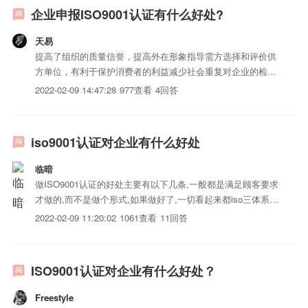
企业申报ISO9001认证有什么好处?
天易
提高了组织的质量信誉，提高外在形象指导需方选择和评价供
方单位，有利于保护消费者的利益减少社会重复对企业的检查
费用...
2022-02-09 14:47:28
977查看
4回答
iso9001认证对企业有什么好处
临暗
做ISO9001认证的好处主要有以下几条,一般都是满足顾客要求
才做的,而不是做个形式,如果做好了,一切看起来都iso三体系认
证化管理,比较规范化,整体面貌都不一样,让人有一种归属感,有
2022-02-09 11:20:02
1061查看
11回答
团队精神等的企业文化.1、提高iso三体系认证的质量。2、树
立良好的企业形象3、减少失误和返工，...
ISO9001认证对企业有什么好处？
Freestyle