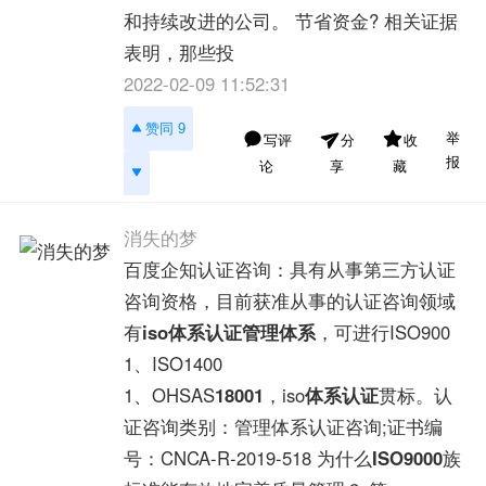
和持续改进的公司。 节省资金? 相关证据
表明，那些投
2022-02-09 11:52:31
赞同 9
举
写评
收
分
报
论
藏
享
消失的梦
百度企知认证咨询：具有从事第三方认证
咨询资格，目前获准从事的认证咨询领域
有
iso体系认证
管理体系
，可进行ISO900
1、ISO1400
1、OHSAS
18001
，iso
体系认证
贯标。认
证咨询类别：管理体系认证咨询;证书编
号：CNCA-R-2019-518 为什么
ISO9000
族