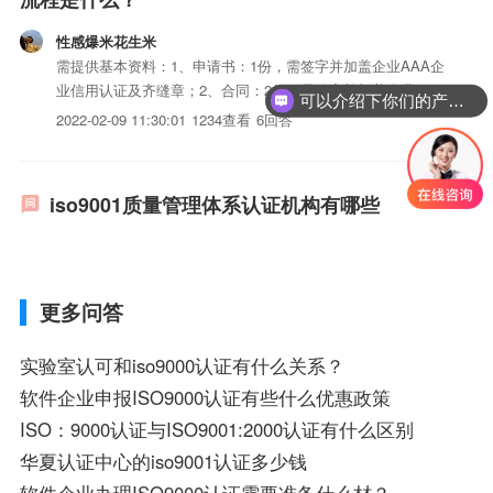
性感爆米花生米
需提供基本资料：1、申请书：1份，需签字并加盖企业AAA企
业信用认证及齐缝章；2、合同：2份，需签字并加盖企业AAA
可以介绍下你们的产品么？
企业信用认证及齐缝章；3、企业，需副本盖有最新年检章；
2022-02-09 11:30:01
1234查看
6回答
4、企业组织机构代码证，需副本盖有最新年检章；5、企业资
质许可（如有），需正常有效期内；6、企业简介；7、企业...
iso9001质量管理体系认证机构有哪些
更多问答
实验室认可和iso9000认证有什么关系？
软件企业申报ISO9000认证有些什么优惠政策
ISO：9000认证与ISO9001:2000认证有什么区别
华夏认证中心的iso9001认证多少钱