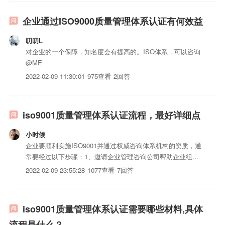
后等候发证。
企业通过ISO9000质量管理体系认证有何效益
叨叨L
对企业的一个保障，知名度会有提高的。ISO体系，可以咨询
@ME
2022-02-09 11:30:01
975查看
2回答
iso9001质量管理体系认证流程，最好详细点
小时候
企业要顺利实施ISO9001并通过权威咨询体系机构的资质，通
常要经过以下步骤：1、邀请企业管理咨询公司帮助企业组织
实施ISO9001。2、对企业原有的管理结构和质量管理体系进
2022-02-09 23:55:28
1077查看
7回答
行诊断。3、ISO9001基础知识培训。4、编写ISO9001质量体
系iso三体系认证。5、宣贯实施ISO...
iso9001质量管理体系认证需要哪些材料,具体
流程是什么？