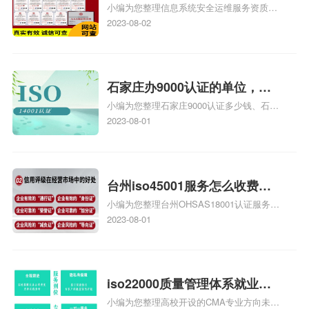
小编为您整理信息系统安全运维服务资质认
级费用，信息系统安全运维服
证证书机构有哪些、安全运维服务资质的费
2023-08-02
务资质二级
用是多少啊、安全运维服务资质哪家便宜、
安全运维服务资质认证哪家效率高、信息系
统安全集成服务资质认证的申请书相关iso
体系认证知识，详情可查看下方正文！
石家庄办9000认证的单位，石
小编为您整理石家庄9000认证多少钱、石家
家庄9000认证的公司
庄9000认证价格多少钱、石家庄9000认证
2023-08-01
大概多少钱、石家庄9000认证价格贵吗、石
家庄9000认证费用大概多钱相关iso体系认
证知识，详情可查看下方正文！
台州iso45001服务怎么收费，
小编为您整理台州OHSAS18001认证服务中
台州iso45001认证服务怎么收
心哪家收费便宜、台州ISO9000认证，哪个
2023-08-01
费
咨询公司服务好、台州CE认证,台州机械机
电CE认证、CE认证怎么收费、温州科普
ISO45001职业健康安全管理体系认证收费
标准是什么相关iso体系认证知识，详情可
iso22000质量管理体系就业方
查看下方正文！
小编为您整理高校开设的CMA专业方向未来
向，质量管理与认证就业方向