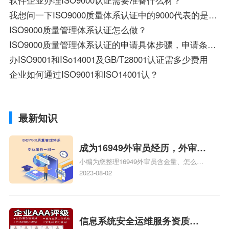
软件企业办理ISO9000认证需要准备什么材？
我想问一下ISO9000质量体系认证中的9000代表的是什么意思？
ISO9000质量管理体系认证怎么做？
ISO9000质量管理体系认证的申请具体步骤，申请条件以及需要准备的资料？
办ISO9001和ISo14001及GB/T28001认证需多少费用
企业如何通过ISO9001和ISO14001认？
最新知识
成为16949外审员经历，外审员
小编为您整理16949外审员含金量、怎么才
16949
能成为注册的TS16949:2009的外审员、我
2023-08-02
也想16949外审员，不过不了解具体情况、
iso9000外审员、SA8000外审员培训相关
iso体系认证知识，详情可查看下方正文！
信息系统安全运维服务资质二