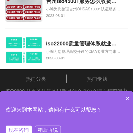
台州iso45001服务怎么收费，
小编为您整理台州OHSAS18001认证服务中
台州iso45001认证服务怎么收
心哪家收费便宜、台州ISO9000认证，哪个
2023-08-01
费
咨询公司服务好、台州CE认证,台州机械机
电CE认证、CE认证怎么收费、温州科普
ISO45001职业健康安全管理体系认证收费
标准是什么相关iso体系认证知识，详情可
iso22000质量管理体系就业方
查看下方正文！
小编为您整理高校开设的CMA专业方向未来
向，质量管理与认证就业方向
就业前景及就业方向如何、cma就业方向有
2023-08-01
哪些、国际质量认证专业的就业方向、cpa
和cma未来就业方向、大学生考完cma，就
哪些就业方向相关iso体系认证知识，详情
热门分类
热门专题
可查看下方正文！
ISO9000
体系的认证的过程是什么样的？请自行查阅
中
×
证集团
iso认证
问答频道！
中证集团体系认证 版权所有 Copyright © 2022
欢迎来到本网站，请问有什么可以帮您？
渝ICP备2021005902号-4
渝公网安备 50010502003954号
现在咨询
稍后再说