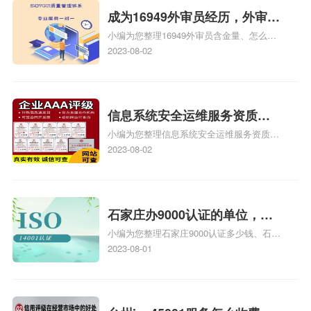
成为16949外审员经历，外审员
小编为您整理16949外审员含金量、怎么才
16949
能成为注册的TS16949:2009的外审员、我
2023-08-02
也想16949外审员，不过不了解具体情况、
iso9000外审员、SA8000外审员培训相关
iso体系认证知识，详情可查看下方正文！
信息系统安全运维服务资质二
小编为您整理信息系统安全运维服务资质认
级费用，信息系统安全运维服
证证书机构有哪些、安全运维服务资质的费
2023-08-02
务资质二级
用是多少啊、安全运维服务资质哪家便宜、
安全运维服务资质认证哪家效率高、信息系
统安全集成服务资质认证的申请书相关iso
体系认证知识，详情可查看下方正文！
石家庄办9000认证的单位，石
小编为您整理石家庄9000认证多少钱、石家
家庄9000认证的公司
庄9000认证价格多少钱、石家庄9000认证
2023-08-01
大概多少钱、石家庄9000认证价格贵吗、石
家庄9000认证费用大概多钱相关iso体系认
证知识，详情可查看下方正文！