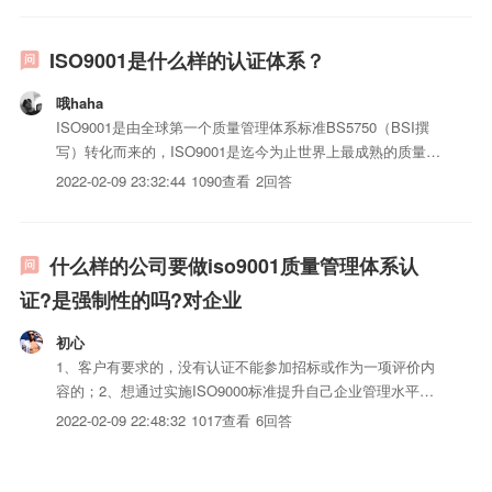
ISO9001是什么样的认证体系？
哦haha
ISO9001是由全球第一个质量管理体系标准BS5750（BSI撰
写）转化而来的，ISO9001是迄今为止世界上最成熟的质量框
架，全球有161个国家/地区的超过75万家组织正在使用这一框
2022-02-09 23:32:44
1090查看
2回答
架。ISO9001不仅为质量管理体系，也为总体管理体系设立了
标准。它帮助各类组织通过客户满意度...
什么样的公司要做iso9001质量管理体系认
证?是强制性的吗?对企业
初心
1、客户有要求的，没有认证不能参加招标或作为一项评价内
容的；2、想通过实施ISO9000标准提升自己企业管理水平和
经营绩效的。不是强制性的，是自愿行为。标准本身是奖企业
2022-02-09 22:48:32
1017查看
6回答
向好的方向引导，如果不踏踏实实地做，只讲形式，可能会出
现负面影响。查看原帖>>