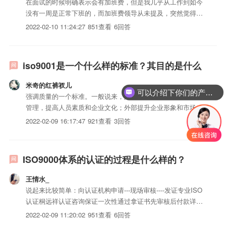
在面试的时候明确表示会有加班费，但是我几乎从工作到如今
没有一周是正常下班的，而加班费领导从未提及，突然觉得公
司太不守了。
2022-02-10 11:24:27
851查看
6回答
iso9001是一个什么样的标准？其目的是什么
米奇的红裤衩儿
可以介绍下你们的产品么？
强调质量的一个标准。一般说来，好处分内外部：内部可强化
管理，提高人员素质和企业文化；外部提升企业形象和市场份
额。具体内容如下：一．强化品质管理，提高企业效益；增强
2022-02-09 16:17:47
921查看
3回答
客户信心，扩大市场份额二．获得了国际贸易绿卡----“通行
证”，消除了国际贸易壁垒三．节省了第二方审核的精力和费
用四．...
ISO9000体系的认证的过程是什么样的？
王情水_
说起来比较简单：向认证机构申请---现场审核----发证专业ISO
认证桐远祥认证咨询保证一次性通过拿证书先审核后付款详见
我的百度空间
2022-02-09 11:20:02
951查看
6回答