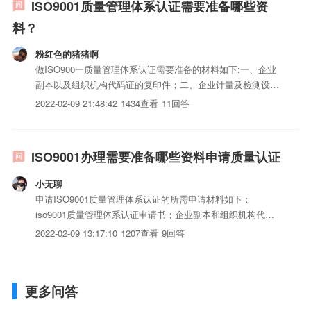
ISO9001质量管理体系认证需要准备哪些资
料？
粉红色的猪猪啊
做ISO900一质量管理体系认证需要准备的材料如下:一、企业
副本以及组织机构代码证的复印件；二、企业计量及检测设备
的检定报告；三、特殊岗位的上岗证书；四、包含质量手册及
2022-02-09 21:48:42
1434查看
11回答
程序iso三体系认证在内的一、二、三级iso三体系认证；5、企
业供销方面的资料；陆、企业人力资源方面的资料；漆、...
ISO9001办理需要准备哪些资料申请质量认证
小无聊
申请ISO9001质量管理体系认证的所需申请材料如下：
iso9001质量管理体系认证申请书；企业副本和组织机构代码
证的复印件；质量手册及程序iso三体系认证；企业iso三体系
2022-02-09 13:17:10
1207查看
9回答
认证和服务流程说明书；企业基本情况及员工情况。此外，一
般申请步骤如下：准备申请材料；提出认证申请并提交申请...
更多问答