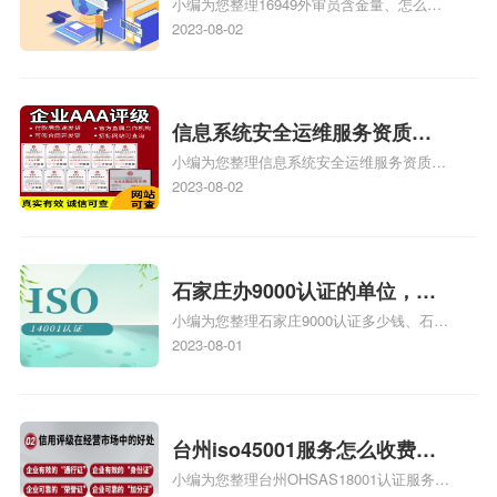
小编为您整理16949外审员含金量、怎么才
16949
能成为注册的TS16949:2009的外审员、我
2023-08-02
也想16949外审员，不过不了解具体情况、
iso9000外审员、SA8000外审员培训相关
iso体系认证知识，详情可查看下方正文！
信息系统安全运维服务资质二
小编为您整理信息系统安全运维服务资质认
级费用，信息系统安全运维服
证证书机构有哪些、安全运维服务资质的费
2023-08-02
务资质二级
用是多少啊、安全运维服务资质哪家便宜、
安全运维服务资质认证哪家效率高、信息系
统安全集成服务资质认证的申请书相关iso
体系认证知识，详情可查看下方正文！
石家庄办9000认证的单位，石
小编为您整理石家庄9000认证多少钱、石家
家庄9000认证的公司
庄9000认证价格多少钱、石家庄9000认证
2023-08-01
大概多少钱、石家庄9000认证价格贵吗、石
家庄9000认证费用大概多钱相关iso体系认
证知识，详情可查看下方正文！
台州iso45001服务怎么收费，
小编为您整理台州OHSAS18001认证服务中
台州iso45001认证服务怎么收