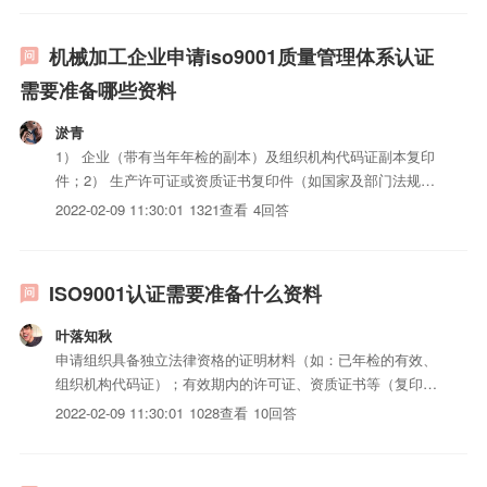
业人员）9、iso三体系认证分发记录表（部门主管签名）1...
机械加工企业申请iso9001质量管理体系认证
需要准备哪些资料
淤青
1） 企业（带有当年年检的副本）及组织机构代码证副本复印
件；2） 生产许可证或资质证书复印件（如国家及部门法规有
要求时）；3） 申请认证的iso三体系认证/服务的相关活动的
2022-02-09 11:30:01
1321查看
4回答
简介；4） iso三体系认证生产流程/服务过程简图；5） 管理
体系手册和程序iso三体系认证；6） 认证范围...
ISO9001认证需要准备什么资料
叶落知秋
申请组织具备独立法律资格的证明材料（如：已年检的有效、
组织机构代码证）；有效期内的许可证、资质证书等（复印
件）；生产工艺流程图/工作过程简图或工作原理图；申请认
2022-02-09 11:30:01
1028查看
10回答
证的iso三体系认证简介（包括技术、产量、用途、质量、销
售等方面的信息）；iso三体系认证标准清单及iso认证流程建
议与...