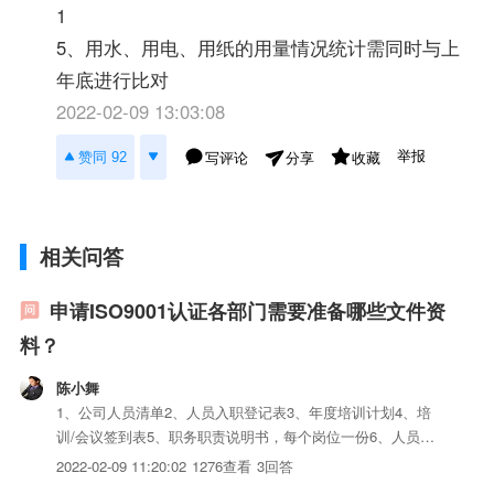
1
5、用水、用电、用纸的用量情况统计需同时与上
年底进行比对
2022-02-09 13:03:08
举报
赞同 92
写评论
收藏
分享
相关问答
申请ISO9001认证各部门需要准备哪些文件资
料？
陈小舞
1、公司人员清单2、人员入职登记表3、年度培训计划4、培
训/会议签到表5、职务职责说明书，每个岗位一份6、人员需
求申请表7、培训需求申请表8、iso三体系认证清单（一、
2022-02-09 11:20:02
1276查看
3回答
二、三阶iso三体系认证，不清楚可以问武汉迭世信息公司专