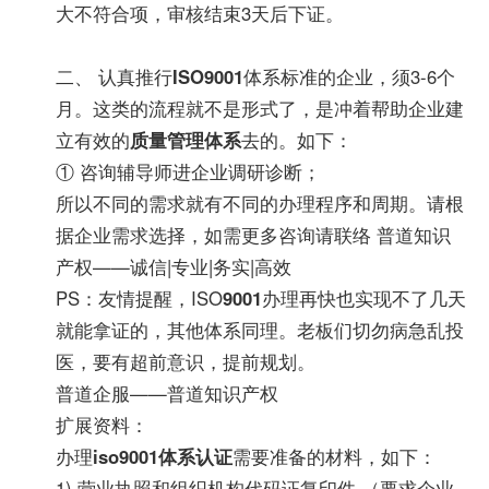
大不符合项，审核结束3天后下证。
二、 认真推行
ISO9001
体系标准的企业，须3-6个
月。这类的流程就不是形式了，是冲着帮助企业建
立有效的
质量管理体系
去的。如下：
① 咨询辅导师进企业调研诊断；
所以不同的需求就有不同的办理程序和周期。请根
据企业需求选择，如需更多咨询请联络 普道知识
产权——诚信|专业|务实|高效
PS：友情提醒，ISO
9001
办理再快也实现不了几天
就能拿证的，其他体系同理。老板们切勿病急乱投
医，要有超前意识，提前规划。
普道企服——普道知识产权
扩展资料：
办理
iso9001体系认证
需要准备的材料，如下：
1) 营业执照和组织机构代码证复印件 （要求企业