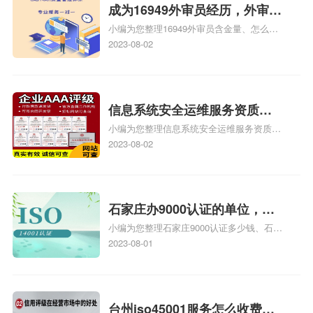
成为16949外审员经历，外审员
小编为您整理16949外审员含金量、怎么才
16949
能成为注册的TS16949:2009的外审员、我
2023-08-02
也想16949外审员，不过不了解具体情况、
iso9000外审员、SA8000外审员培训相关
iso体系认证知识，详情可查看下方正文！
信息系统安全运维服务资质二
小编为您整理信息系统安全运维服务资质认
级费用，信息系统安全运维服
证证书机构有哪些、安全运维服务资质的费
2023-08-02
务资质二级
用是多少啊、安全运维服务资质哪家便宜、
安全运维服务资质认证哪家效率高、信息系
统安全集成服务资质认证的申请书相关iso
体系认证知识，详情可查看下方正文！
石家庄办9000认证的单位，石
小编为您整理石家庄9000认证多少钱、石家
家庄9000认证的公司
庄9000认证价格多少钱、石家庄9000认证
2023-08-01
大概多少钱、石家庄9000认证价格贵吗、石
家庄9000认证费用大概多钱相关iso体系认
证知识，详情可查看下方正文！
台州iso45001服务怎么收费，