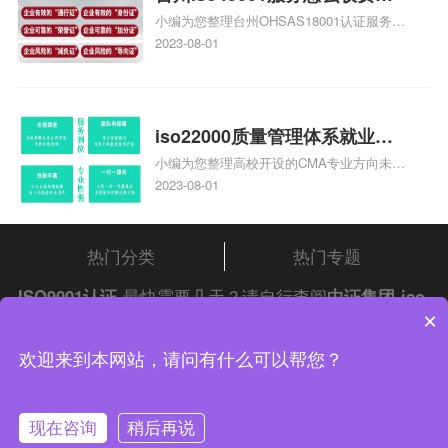
小编为您整理台州OHSAS18001认证服务中
台州iso45001认证服务怎么收
心哪家收费便宜、台州ISO9000认证，哪个
2023-08-01
费
咨询公司服务好、台州CE认证,台州机械机
电CE认证、CE认证怎么收费、温州科普
ISO45001职业健康安全管理体系认证收费
标准是什么相关iso体系认证知识，详情可
iso22000质量管理体系就业方
查看下方正文！
小编为您整理高校开设的CMA专业方向未来
向，质量管理与认证就业方向
就业前景及就业方向如何、cma就业方向有
2023-08-01
哪些、国际质量认证专业的就业方向、cpa
和cma未来就业方向、大学生考完cma，就
哪些就业方向相关iso体系认证知识，详情
热门分类
热门专题
可查看下方正文！
ISO9001认证
最快需要几天？请自行查阅
中证集团
iso
×
认证
问答频道！
中证集团体系认证 版权所有 Copyright © 2022
欢迎来到本网站，请问有什么可以帮您？
渝ICP备2021005902号-4
渝公网安备 50010502003954号
现在咨询
稍后再说
联系我们
在线咨询