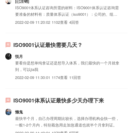
[已注销]
ISO9001体系认证咨询所需的材料：ISO9001体系认证咨询需
要准备的材料有：质量体系认证（iso9001）：公司的、组织
机构代码证、许可1证（有要求时）、iso三体系认证所依照的
2022-02-09 11:20:02
1102查看
4回答
法规、标准等；ISO9001体系审核所需的材料管理手册、程序
iso三体系认证、内审资料、管理评审...
ISO9001认证最快需要几天？
悦月
要看你是想单纯拿证还是想导入体系，我们最快的一个月就拿
到，可以jia我
2022-02-09 11:30:01
1174查看
11回答
ISO9001体系认证最快多少天办理下来
懒鬼
最快半个月，自己办理周期比较长，选择办理机构会快一些，
一般1-2个月内，特别着急用走加急通道也就半个月拿到证。
2022-02-09 11:40:01
1379查看
5回答