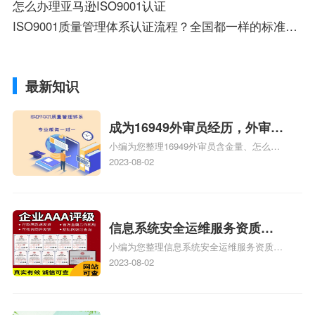
怎么办理亚马逊ISO9001认证
ISO9001质量管理体系认证流程？全国都一样的标准吗？评审机构都有哪几个？
最新知识
成为16949外审员经历，外审员
小编为您整理16949外审员含金量、怎么才
16949
能成为注册的TS16949:2009的外审员、我
2023-08-02
也想16949外审员，不过不了解具体情况、
iso9000外审员、SA8000外审员培训相关
iso体系认证知识，详情可查看下方正文！
信息系统安全运维服务资质二
小编为您整理信息系统安全运维服务资质认
级费用，信息系统安全运维服
证证书机构有哪些、安全运维服务资质的费
2023-08-02
务资质二级
用是多少啊、安全运维服务资质哪家便宜、
安全运维服务资质认证哪家效率高、信息系
统安全集成服务资质认证的申请书相关iso