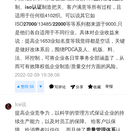
制、
iso认证
制造把关、客户满意等所有过程，且
适用于任何组4102织。可以说其它如
ISO
27000
/13485/
22000
等等系列都来源于9000.只
是他们各自适用于不同行业。具体对企业收益来
说：提高企1653业知名度等我觉得都是空话，关键
是做好改体系后，围绕PDCA及人、机版、料、
法、环控制，可将企业各日常事务全部涵盖了，从
而可有效降权低企业制造/质量交付方面的风险。
2022-02-09 19:38:06
举报
赞同 59
写评论
收藏
分享
Ice说
提高企业竞争力，以科学的管理方式保证企业的持
续生产能力，以及对员工的保障。 给客户以保
障，给消费者以信任。 而且做了
质量管理体系
认