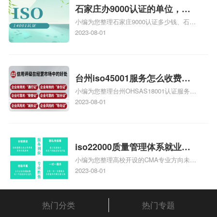
体系认证知识，详情可查看下方正文！
石家庄办9000认证的单位，石
小编为您整理石家庄9000认证多少钱、石家
家庄9000认证的公司
庄9000认证价格多少钱、石家庄9000认证
2023-08-01
大概多少钱、石家庄9000认证价格贵吗、石
家庄9000认证费用大概多钱相关iso体系认
证知识，详情可查看下方正文！
台州iso45001服务怎么收费，
小编为您整理台州OHSAS18001认证服务中
台州iso45001认证服务怎么收
心哪家收费便宜、台州ISO9000认证，哪个
2023-08-01
费
咨询公司服务好、台州CE认证,台州机械机
电CE认证、CE认证怎么收费、温州科普
ISO45001职业健康安全管理体系认证收费
标准是什么相关iso体系认证知识，详情可
iso22000质量管理体系就业方
查看下方正文！
小编为您整理高校开设的CMA专业方向未来
向，质量管理与认证就业方向
就业前景及就业方向如何、cma就业方向有
2023-08-01
哪些、国际质量认证专业的就业方向、cpa
和cma未来就业方向、大学生考完cma，就
哪些就业方向相关iso体系认证知识，详情
热门分类
热门专题
可查看下方正文！