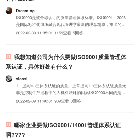
Dreaming
ISO9000是被全球认可的质量管理体系标准。ISO9001：2008
是国际标准化组织融合现代管理学最新的理念精华，推出的最
新质量管理体系标准，更加适用于各种类型、各种行业的组
2022-02-09 11:35:01
1159查看
5回答
织。ISO9001：2008为组织提供了一种切实可行的的方法，以
体系化模式来管理组织的质量活动，并将“以...
我想知道公司为什么要做ISO9001质量管理体
系认证，具体好处有什么？
xiaosi
1、提高iso三体系认证的质量。正常提高iso三体系认证质量无
非是控制生产过程中的人机料法环的因素ISO9000不同的是，
它还控制五大因素的持续改进，最终使iso三体系认证的质量
2022-02-09 11:40:01
909查看
3回答
提高。2、树立良好的企业形象3、减少失误和返工，提高生产
效益。4、提高企业过程管理水平。ISO9000...
哪家企业要做ISO9001/14001管理体系认证
啊????