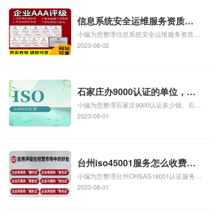
iso体系认证知识，详情可查看下方正文！
信息系统安全运维服务资质二
小编为您整理信息系统安全运维服务资质认
级费用，信息系统安全运维服
证证书机构有哪些、安全运维服务资质的费
2023-08-02
务资质二级
用是多少啊、安全运维服务资质哪家便宜、
安全运维服务资质认证哪家效率高、信息系
统安全集成服务资质认证的申请书相关iso
体系认证知识，详情可查看下方正文！
石家庄办9000认证的单位，石
小编为您整理石家庄9000认证多少钱、石家
家庄9000认证的公司
庄9000认证价格多少钱、石家庄9000认证
2023-08-01
大概多少钱、石家庄9000认证价格贵吗、石
家庄9000认证费用大概多钱相关iso体系认
证知识，详情可查看下方正文！
台州iso45001服务怎么收费，
小编为您整理台州OHSAS18001认证服务中
台州iso45001认证服务怎么收
心哪家收费便宜、台州ISO9000认证，哪个
2023-08-01
费
咨询公司服务好、台州CE认证,台州机械机
电CE认证、CE认证怎么收费、温州科普
ISO45001职业健康安全管理体系认证收费