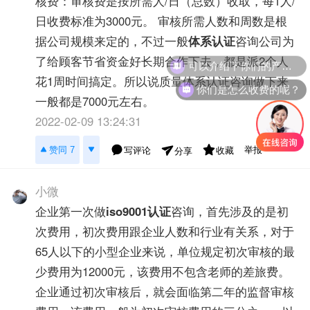
核费：审核费是按所需人/日（总数）收取，每1人/
日收费标准为3000元。 审核所需人数和周数是根
据公司规模来定的，不过一般
体系认证
咨询公司为
了给顾客节省资金好长期合作下去，都是派2个人
花1周时间搞定。所以说质量体系认证咨询做下来
你们是怎么收费的呢？
一般都是7000元左右。
2022-02-09 13:24:31
举报
赞同 7
写评论
收藏
分享
小微
企业第一次做
iso9001认证
咨询，首先涉及的是初
次费用，初次费用跟企业人数和行业有关系，对于
65人以下的小型企业来说，单位规定初次审核的最
少费用为12000元，该费用不包含老师的差旅费。
企业通过初次审核后，就会面临第二年的监督审核