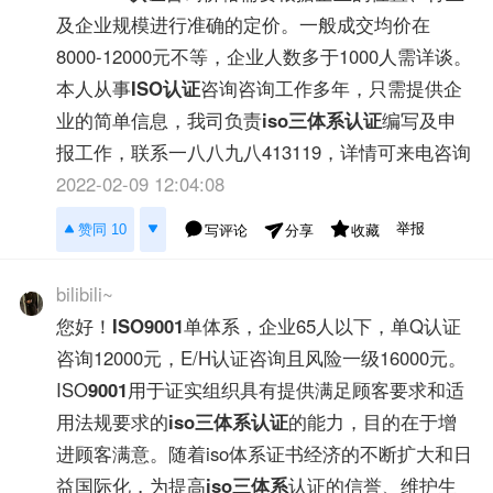
及企业规模进行准确的定价。一般成交均价在
8000-12000元不等，企业人数多于1000人需详谈。
本人从事
ISO认证
咨询咨询工作多年，只需提供企
业的简单信息，我司负责
iso三体系认证
编写及申
报工作，联系一八八九八413119，详情可来电咨询
2022-02-09 12:04:08
举报
赞同 10
写评论
收藏
分享
bilibili~
您好！
ISO9001
单体系，企业65人以下，单Q认证
咨询12000元，E/H认证咨询且风险一级16000元。
ISO
9001
用于证实组织具有提供满足顾客要求和适
用法规要求的
iso三体系认证
的能力，目的在于增
进顾客满意。随着iso体系证书经济的不断扩大和日
益国际化，为提高
iso三体系
认证的信誉、维护生