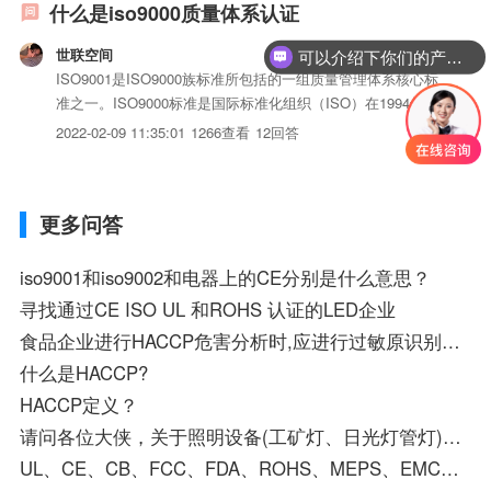
什么是iso9000质量体系认证
世联空间
可以介绍下你们的产品么？
ISO9001是ISO9000族标准所包括的一组质量管理体系核心标
准之一。ISO9000标准是国际标准化组织（ISO）在1994年提
出的概念，是指“由ISO/Tc176（国际标准化组织质量管理和质
2022-02-09 11:35:01
1266查看
12回答
量保证技术委员会）制定的国际标准。ISO9001用于证实组织
具有提供满足顾客要求和适...
更多问答
iso9001和iso9002和电器上的CE分别是什么意思？
寻找通过CE ISO UL 和ROHS 认证的LED企业
食品企业进行HACCP危害分析时,应进行过敏原识别的有____。
什么是HACCP?
HACCP定义？
请问各位大侠，关于照明设备(工矿灯、日光灯管灯)如何做3C认证和CE认证，它们的认证周期和费用大约是多少
UL、CE、CB、FCC、FDA、ROHS、MEPS、EMC、C-TICK、3C各是什么认证