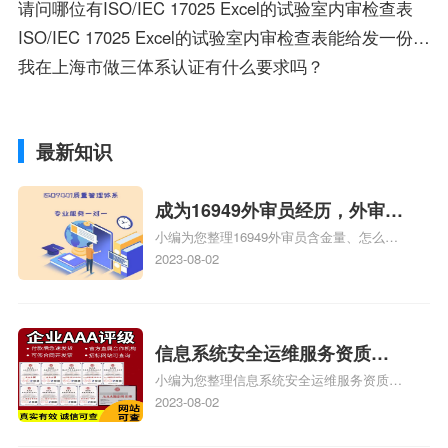
请问哪位有ISO/IEC 17025 Excel的试验室内审检查表
ISO/IEC 17025 Excel的试验室内审检查表能给发一份吗？急需！谢谢！727643744@qq.com
我在上海市做三体系认证有什么要求吗？
最新知识
成为16949外审员经历，外审员
小编为您整理16949外审员含金量、怎么才
16949
能成为注册的TS16949:2009的外审员、我
2023-08-02
也想16949外审员，不过不了解具体情况、
iso9000外审员、SA8000外审员培训相关
iso体系认证知识，详情可查看下方正文！
信息系统安全运维服务资质二
小编为您整理信息系统安全运维服务资质认
级费用，信息系统安全运维服
证证书机构有哪些、安全运维服务资质的费
2023-08-02
务资质二级
用是多少啊、安全运维服务资质哪家便宜、
安全运维服务资质认证哪家效率高、信息系