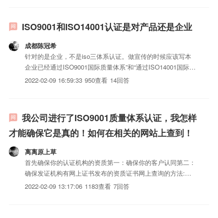
ISO9001和ISO14001认证是对产品还是企业
成都陈冠希
针对的是企业，不是iso三体系认证。做宣传的时候应该写本
企业已经通过ISO9001国际质量体系”和“通过ISO14001国际环
境体系认证”！你那样写，即使不造成纠纷，别人也会人们你
2022-02-09 16:59:33
950查看
14回答
们没知识!
我公司进行了ISO9001质量体系认证，我怎样
才能确保它是真的！如何在相关的网站上查到！
离离原上草
首先确保你的认证机构的资质第一：确保你的客户认同第二：
确保发证机构有网上证书发布的资质证书网上查询的方法:你
是哪家认证机构发证的就是哪家公司的网址在你们的证书上有
2022-02-09 13:17:06
1183查看
7回答
些查询用你公司的认证申报iso认证流程建议（公司的全名）
你公司的申报地址给你公司的编号（在证书上有）进入网站就
可以看到...