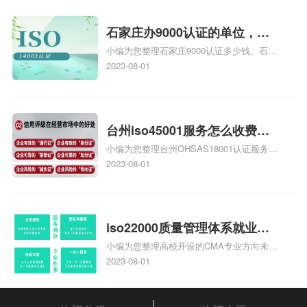
统安全集成服务资质认证的申请书相关iso
体系认证知识，详情可查看下方正文！
石家庄办9000认证的单位，石
小编为您整理石家庄9000认证多少钱、石家
家庄9000认证的公司
庄9000认证价格多少钱、石家庄9000认证
2023-08-01
大概多少钱、石家庄9000认证价格贵吗、石
家庄9000认证费用大概多钱相关iso体系认
证知识，详情可查看下方正文！
台州iso45001服务怎么收费，
小编为您整理台州OHSAS18001认证服务中
台州iso45001认证服务怎么收
心哪家收费便宜、台州ISO9000认证，哪个
2023-08-01
费
咨询公司服务好、台州CE认证,台州机械机
电CE认证、CE认证怎么收费、温州科普
ISO45001职业健康安全管理体系认证收费
标准是什么相关iso体系认证知识，详情可
iso22000质量管理体系就业方
查看下方正文！
小编为您整理高校开设的CMA专业方向未来
向，质量管理与认证就业方向
就业前景及就业方向如何、cma就业方向有
2023-08-01
哪些、国际质量认证专业的就业方向、cpa
和cma未来就业方向、大学生考完cma，就
哪些就业方向相关iso体系认证知识，详情