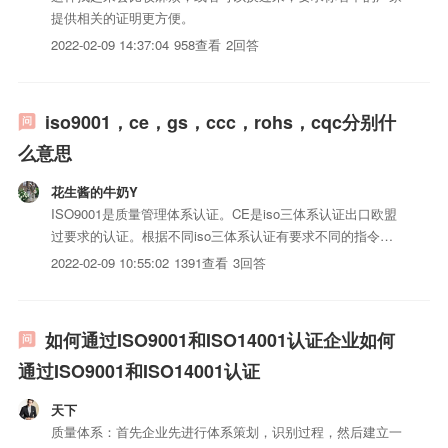
提供相关的证明更方便。
2022-02-09 14:37:04
958查看
2回答
iso9001，ce，gs，ccc，rohs，cqc分别什
么意思
花生酱的牛奶Y
ISO9001是质量管理体系认证。CE是iso三体系认证出口欧盟
过要求的认证。根据不同iso三体系认证有要求不同的指令。
GS认证以德国iso三体系认证安全法(GPGS)为依据，按照欧
2022-02-09 10:55:02
1391查看
3回答
盟统一标准EN或德国工业标准DIN进行检测的一种自愿性认
证。CCC是中国强制认证。在国内销售的is...
如何通过ISO9001和ISO14001认证企业如何
通过ISO9001和ISO14001认证
天下
质量体系：首先企业先进行体系策划，识别过程，然后建立一