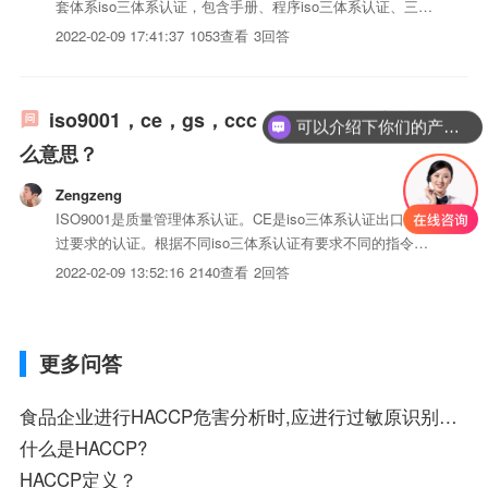
套体系iso三体系认证，包含手册、程序iso三体系认证、三级
iso三体系认证，表单，体系iso三体系认证与实际运...
2022-02-09 17:41:37
1053查看
3回答
iso9001，ce，gs，ccc，rohs，cqc分别什
可以介绍下你们的产品么？
么意思？
Zengzeng
ISO9001是质量管理体系认证。CE是iso三体系认证出口欧盟
过要求的认证。根据不同iso三体系认证有要求不同的指令。
GS认证以德国iso三体系认证安全法(GPGS)为依据，按照欧
2022-02-09 13:52:16
2140查看
2回答
盟统一标准EN或德国工业标准DIN进行检测的一种自愿性认
证。CCC是中国强制认证。在国内销售的is...
更多问答
食品企业进行HACCP危害分析时,应进行过敏原识别的有____。
什么是HACCP?
HACCP定义？