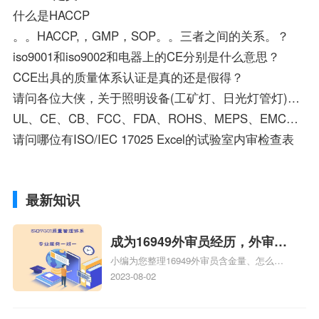
什么是HACCP
。。HACCP,，GMP，SOP。。三者之间的关系。？
iso9001和iso9002和电器上的CE分别是什么意思？
CCE出具的质量体系认证是真的还是假得？
请问各位大侠，关于照明设备(工矿灯、日光灯管灯)如何做3C认证和CE认证，它们的认证周期和费用大约是多少
UL、CE、CB、FCC、FDA、ROHS、MEPS、EMC、C-TICK、3C各是什么认证
请问哪位有ISO/IEC 17025 Excel的试验室内审检查表
最新知识
成为16949外审员经历，外审员
小编为您整理16949外审员含金量、怎么才
16949
能成为注册的TS16949:2009的外审员、我
2023-08-02
也想16949外审员，不过不了解具体情况、
iso9000外审员、SA8000外审员培训相关