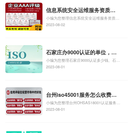
iso体系认证知识，详情可查看下方正文！
信息系统安全运维服务资质二
小编为您整理信息系统安全运维服务资质认
级费用，信息系统安全运维服
证证书机构有哪些、安全运维服务资质的费
2023-08-02
务资质二级
用是多少啊、安全运维服务资质哪家便宜、
安全运维服务资质认证哪家效率高、信息系
统安全集成服务资质认证的申请书相关iso
体系认证知识，详情可查看下方正文！
石家庄办9000认证的单位，石
小编为您整理石家庄9000认证多少钱、石家
家庄9000认证的公司
庄9000认证价格多少钱、石家庄9000认证
2023-08-01
大概多少钱、石家庄9000认证价格贵吗、石
家庄9000认证费用大概多钱相关iso体系认
证知识，详情可查看下方正文！
台州iso45001服务怎么收费，
小编为您整理台州OHSAS18001认证服务中
台州iso45001认证服务怎么收
心哪家收费便宜、台州ISO9000认证，哪个
2023-08-01
费
咨询公司服务好、台州CE认证,台州机械机
电CE认证、CE认证怎么收费、温州科普
ISO45001职业健康安全管理体系认证收费