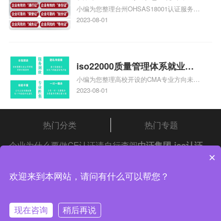
小编为您整理台州OHSAS18001认证服务中
台州iso45001认证服务怎么收
心哪家收费便宜、台州ISO9000认证，哪个
2023-08-01
费
咨询公司服务好、台州CE认证,台州机械机
电CE认证、CE认证怎么收费、温州科普
ISO45001职业健康安全管理体系认证收费
标准是什么相关iso体系认证知识，详情可
iso22000质量管理体系就业方
查看下方正文！
小编为您整理高校开设的CMA专业方向未来
向，质量管理与认证就业方向
就业前景及就业方向如何、cma就业方向有
2023-08-01
哪些、国际质量认证专业的就业方向、cpa
和cma未来就业方向、大学生考完cma，就
哪些就业方向相关iso体系认证知识，详情
热门分类
热门专题
可查看下方正文！
企业为什么要做CE认证请自行查阅
中证集团
iso认证
×
问答频道！
中证集团体系认证 版权所有 Copyright © 2022
欢迎来到本网站，请问有什么可以帮您？
渝ICP备2021005902号-4
渝公网安备 50010502003954号
现在咨询
稍后再说
联系我们
在线咨询