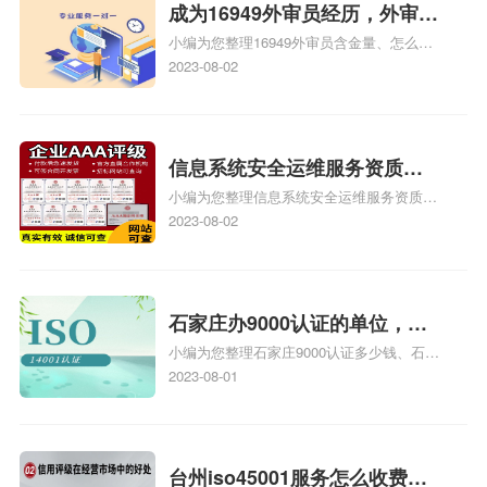
成为16949外审员经历，外审员
小编为您整理16949外审员含金量、怎么才
16949
能成为注册的TS16949:2009的外审员、我
2023-08-02
也想16949外审员，不过不了解具体情况、
iso9000外审员、SA8000外审员培训相关
iso体系认证知识，详情可查看下方正文！
信息系统安全运维服务资质二
小编为您整理信息系统安全运维服务资质认
级费用，信息系统安全运维服
证证书机构有哪些、安全运维服务资质的费
2023-08-02
务资质二级
用是多少啊、安全运维服务资质哪家便宜、
安全运维服务资质认证哪家效率高、信息系
统安全集成服务资质认证的申请书相关iso
体系认证知识，详情可查看下方正文！
石家庄办9000认证的单位，石
小编为您整理石家庄9000认证多少钱、石家
家庄9000认证的公司
庄9000认证价格多少钱、石家庄9000认证
2023-08-01
大概多少钱、石家庄9000认证价格贵吗、石
家庄9000认证费用大概多钱相关iso体系认
证知识，详情可查看下方正文！
台州iso45001服务怎么收费，