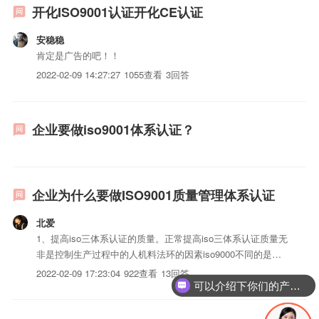
开化ISO9001认证开化CE认证
安稳稳
肯定是广告的吧！！
2022-02-09 14:27:27
1055查看
3回答
企业要做iso9001体系认证？
企业为什么要做ISO9001质量管理体系认证
北爱
1、提高iso三体系认证的质量。正常提高iso三体系认证质量无
非是控制生产过程中的人机料法环的因素iso9000不同的是，
它还控制五大因素的持续改进，最终使iso三体系认证的质量
2022-02-09 17:23:04
922查看
13回答
提高。2、树立良好的企业形象3、减少失误和返工，提高生产
可以介绍下你们的产品么？
效益。4、提高企业过程管理水平。iso9000...