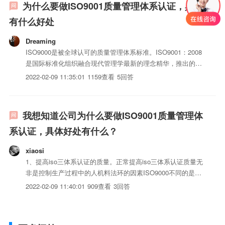
为什么要做ISO9001质量管理体系认证，具体
有什么好处
Dreaming
ISO9000是被全球认可的质量管理体系标准。ISO9001：2008
是国际标准化组织融合现代管理学最新的理念精华，推出的最
新质量管理体系标准，更加适用于各种类型、各种行业的组
2022-02-09 11:35:01
1159查看
5回答
织。ISO9001：2008为组织提供了一种切实可行的的方法，以
体系化模式来管理组织的质量活动，并将“以...
我想知道公司为什么要做ISO9001质量管理体
系认证，具体好处有什么？
xiaosi
1、提高iso三体系认证的质量。正常提高iso三体系认证质量无
非是控制生产过程中的人机料法环的因素ISO9000不同的是，
它还控制五大因素的持续改进，最终使iso三体系认证的质量
2022-02-09 11:40:01
909查看
3回答
提高。2、树立良好的企业形象3、减少失误和返工，提高生产
效益。4、提高企业过程管理水平。ISO9000...