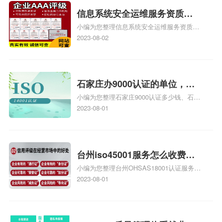
信息系统安全运维服务资质二
小编为您整理信息系统安全运维服务资质认
级费用，信息系统安全运维服
证证书机构有哪些、安全运维服务资质的费
2023-08-02
务资质二级
用是多少啊、安全运维服务资质哪家便宜、
安全运维服务资质认证哪家效率高、信息系
统安全集成服务资质认证的申请书相关iso
体系认证知识，详情可查看下方正文！
石家庄办9000认证的单位，石
小编为您整理石家庄9000认证多少钱、石家
家庄9000认证的公司
庄9000认证价格多少钱、石家庄9000认证
2023-08-01
大概多少钱、石家庄9000认证价格贵吗、石
家庄9000认证费用大概多钱相关iso体系认
证知识，详情可查看下方正文！
台州iso45001服务怎么收费，
小编为您整理台州OHSAS18001认证服务中
台州iso45001认证服务怎么收
心哪家收费便宜、台州ISO9000认证，哪个
2023-08-01
费
咨询公司服务好、台州CE认证,台州机械机
电CE认证、CE认证怎么收费、温州科普
ISO45001职业健康安全管理体系认证收费