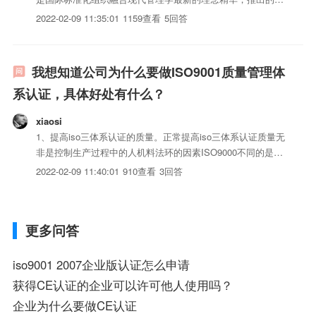
新质量管理体系标准，更加适用于各种类型、各种行业的组
2022-02-09 11:35:01
1159查看
5回答
织。ISO9001：2008为组织提供了一种切实可行的的方法，以
体系化模式来管理组织的质量活动，并将“以...
我想知道公司为什么要做ISO9001质量管理体
系认证，具体好处有什么？
xiaosi
1、提高iso三体系认证的质量。正常提高iso三体系认证质量无
非是控制生产过程中的人机料法环的因素ISO9000不同的是，
它还控制五大因素的持续改进，最终使iso三体系认证的质量
2022-02-09 11:40:01
910查看
3回答
提高。2、树立良好的企业形象3、减少失误和返工，提高生产
效益。4、提高企业过程管理水平。ISO9000...
更多问答
iso9001 2007企业版认证怎么申请
获得CE认证的企业可以许可他人使用吗？
企业为什么要做CE认证