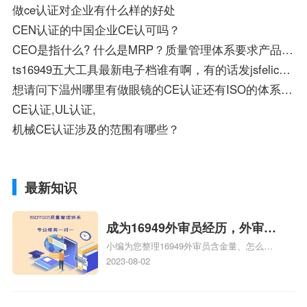
做ce认证对企业有什么样的好处
CEN认证的中国企业CE认可吗？
CEO是指什么? 什么是MRP？质量管理体系要求产品要求的区别与联系是什么
ts16949五大工具最新电子档谁有啊，有的话发jsfelice@163.com感激不尽啊
想请问下温州哪里有做眼镜的CE认证还有ISO的体系认证的？
CE认证,UL认证,
机械CE认证涉及的范围有哪些？
最新知识
成为16949外审员经历，外审员
小编为您整理16949外审员含金量、怎么才
16949
能成为注册的TS16949:2009的外审员、我
2023-08-02
也想16949外审员，不过不了解具体情况、
iso9000外审员、SA8000外审员培训相关
iso体系认证知识，详情可查看下方正文！