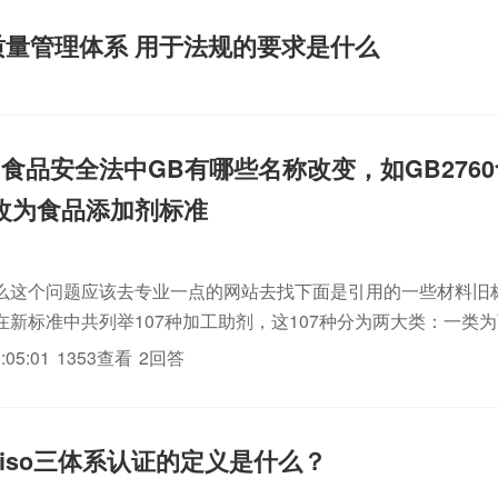
质量管理体系 用于法规的要求是什么
的食品安全法中GB有哪些名称改变，如GB276
改为食品添加剂标准
么这个问题应该去专业一点的网站去找下面是引用的一些材料旧标
在新标准中共列举107种加工助剂，这107种分为两大类：一类
，残留量不需限定的加工助剂名单（不含酶制剂），即新标准附录的
:05:01
1353查看
2回答
规.....
iso三体系认证的定义是什么？