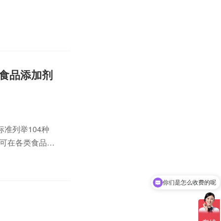
0食品添加剂
准列举104种
为可在各类食品加
表C1,共37
你们是怎么收费的呢