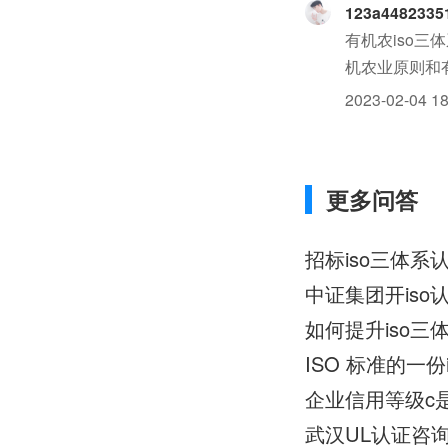
123a4482335
有机农iso
机农业原则和
构认证的农is
2023-02-04 18
更多问答
招标iso三体
中证集团开is
如何提升iso三
ISO 标准的一
企业信用等级c
武汉UL认证咨询