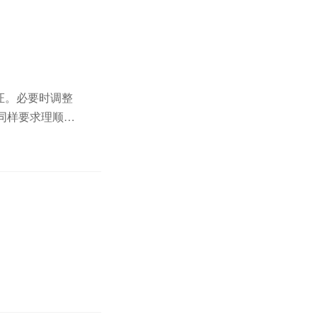
认证。必要时调整
同样要求理顺信
机会难得，可相