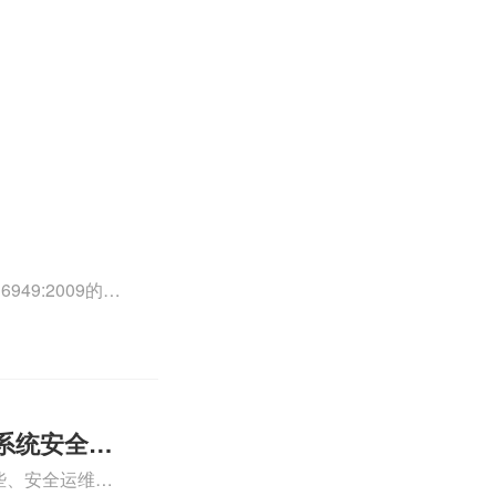
49:2009的外
0外审员、
正文！
系统安全运
些、安全运维服