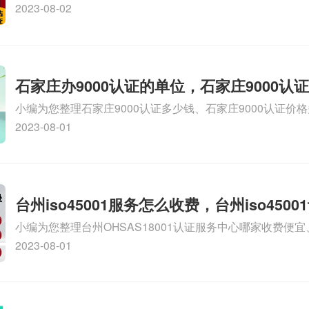
务资质的费用是多少啊、安全运维服务资质哪家便宜、安全
2023-08-02
证哪家效率高、信息系统安全集成服务资质认证的申请书相关
识，详情可查看下方正文！
石家庄办9000认证的单位，石家庄9000认
小编为您整理石家庄9000认证多少钱、石家庄9000认证价
9000认证大概多少钱、石家庄9000认证价格贵吗、石家庄9
2023-08-01
多钱相关iso体系认证知识，详情可查看下方正文！
台州iso45001服务怎么收费，台州iso450
小编为您整理台州OHSAS18001认证服务中心哪家收费便宜、台
么收费
认证，哪个咨询公司服务好、台州CE认证,台州机械机电CE
2023-08-01
么收费、温州科普ISO45001职业健康安全管理体系认证收
iso体系认证知识，详情可查看下方正文！