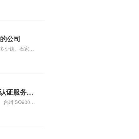
运维服务资质认
iso体系认证知
证的公司
格多少钱、石家庄
000认证费用大概
01认证服务怎
州ISO9000
认证、CE认证怎
费标准是什么相关