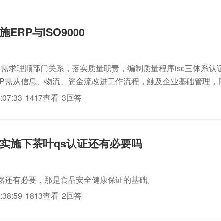
ERP与ISO9000
00，需求理顺部门关系，落实质量职责，编制质量程序iso三体系
RP需从信息、物流、资金流改进工作流程，触及企业基础管理，
环节，调整部门间关系。二者同步实施，工作量和难度增大，但
:07:33
1417查看
3回答
进。还尽...
实施下茶叶qs认证还有必要吗
当然还有必要，那是食品安全健康保证的基础。
:38:59
1813查看
2回答