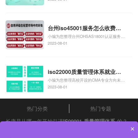
大概多少钱、石家庄9000认证价格贵吗、石
家庄9000认证费用大概多钱相关iso体系认
证知识，详情可查看下方正文！
台州iso45001服务怎么收费，
小编为您整理台州OHSAS18001认证服务中
台州iso45001认证服务怎么收
心哪家收费便宜、台州ISO9000认证，哪个
2023-08-01
费
咨询公司服务好、台州CE认证,台州机械机
电CE认证、CE认证怎么收费、温州科普
ISO45001职业健康安全管理体系认证收费
标准是什么相关iso体系认证知识，详情可
iso22000质量管理体系就业方
查看下方正文！
小编为您整理高校开设的CMA专业方向未来
向，质量管理与认证就业方向
就业前景及就业方向如何、cma就业方向有
2023-08-01
哪些、国际质量认证专业的就业方向、cpa
和cma未来就业方向、大学生考完cma，就
哪些就业方向相关iso体系认证知识，详情
热门分类
热门专题
可查看下方正文！
长康是从哪一年开始引进
IS09001
质量管理体系
的？
×
请自行查阅
中证集团
iso认证
问答频道！