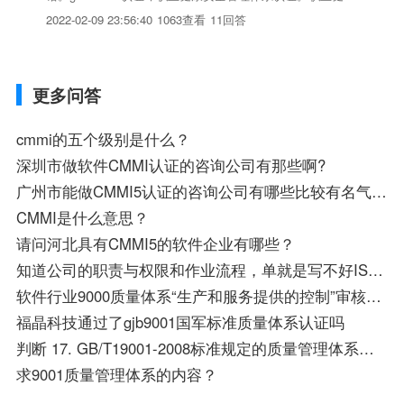
安全管理体系（ohsms）是20世纪80年代后期在国际上兴起的
2022-02-09 23:56:40
1063查看
11回答
现代安全生产管理模式，它与iso9001和iso14001等标准规定
的管理体系一并被称为...
更多问答
cmmi的五个级别是什么？
深圳市做软件CMMI认证的咨询公司有那些啊?
广州市能做CMMI5认证的咨询公司有哪些比较有名气的啊？大概要花多少钱？ 急求答案。
CMMI是什么意思？
请问河北具有CMMI5的软件企业有哪些？
知道公司的职责与权限和作业流程，单就是写不好IS09001质量管理体系文件怎么办？
软件行业9000质量体系“生产和服务提供的控制”审核内容有哪些
福晶科技通过了gjb9001国军标准质量体系认证吗
判断 17. GB/T19001-2008标准规定的质量管理体系要求是对有关产品要求的补充.
求9001质量管理体系的内容？