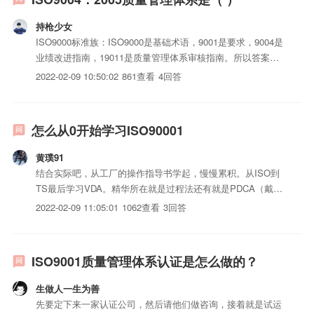
持枪少女
ISO9000标准族：ISO9000是基础术语，9001是要求，9004是
业绩改进指南，19011是质量管理体系审核指南。所以答案B
是对的。
2022-02-09 10:50:02
861查看
4回答
怎么从0开始学习ISO90001
黄璞91
结合实际吧，从工厂的操作指导书学起，慢慢累积。从ISO到
TS最后学习VDA。精华所在就是过程法还有就是PDCA（戴明
环），这些思路其实就是日常生活中思考问题时用的一套思维
2022-02-09 11:05:01
1062查看
3回答
模式，不光是质量上用的。光看这标准，看10年也没用。真想
理解的，现场学习，最后翻阅标准，每次翻都会有不同的理
解...
ISO9001质量管理体系认证是怎么做的？
生做人一生为善
先要定下来一家认证公司，然后请他们做咨询，接着就是试运