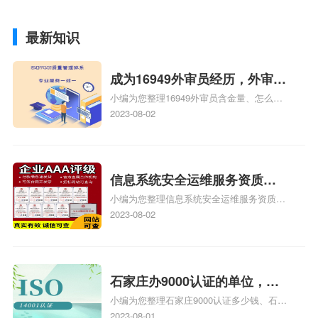
最新知识
成为16949外审员经历，外审员
小编为您整理16949外审员含金量、怎么才
16949
能成为注册的TS16949:2009的外审员、我
2023-08-02
也想16949外审员，不过不了解具体情况、
iso9000外审员、SA8000外审员培训相关
iso体系认证知识，详情可查看下方正文！
信息系统安全运维服务资质二
小编为您整理信息系统安全运维服务资质认
级费用，信息系统安全运维服
证证书机构有哪些、安全运维服务资质的费
2023-08-02
务资质二级
用是多少啊、安全运维服务资质哪家便宜、
安全运维服务资质认证哪家效率高、信息系
统安全集成服务资质认证的申请书相关iso
体系认证知识，详情可查看下方正文！
石家庄办9000认证的单位，石
小编为您整理石家庄9000认证多少钱、石家
家庄9000认证的公司
庄9000认证价格多少钱、石家庄9000认证
2023-08-01