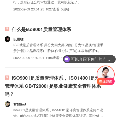
行，然后认证公司审核通过，就可以获证了。
2022-02-09 23:51:25
1027查看
5回答
什么是iso9001质量管理体系
以震聪
ISO就是质管理体系.共分为四大类(四阶),分为:1.品质/管理手
册(一阶).2.品质程序(二阶)3.作业办法(三阶).4.表单(四阶).。1.
品质/管理手册:分为公司简介,组织表,各部门的职责.品质政策
可以介绍下你们的产品么？
2022-02-09 11:40:01
1184查看
18回答
及精神.也就是公司的运作及发展的一个方向等.2.品质程序:量
你们是怎么收费的呢？
试、试作、工程变...
ISO9001是质量管理体系， ISO14001是环境
管理体系 GB/T28001是职业健康安全管理体系
吗？
1拍控oJ
iso9001是质量管理体系，iso14001是环境管理体系这两个没
错。gb/t28001认证即职业健康安全管理体系认证。职业健康