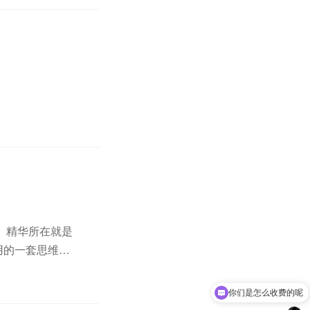
A。精华所在就是
用的一套思维模
，最后翻阅标
你们是怎么收费的呢
现在有优惠活动吗