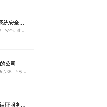
正文！
系统安全运
些、安全运维服
运维服务资质认
iso体系认证知
证的公司
格多少钱、石家庄
000认证费用大概
01认证服务怎