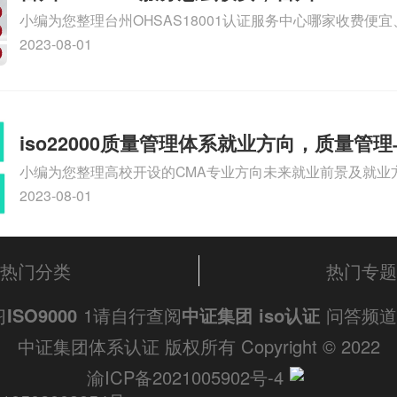
小编为您整理台州OHSAS18001认证服务中心哪家收费便宜、台
么收费
认证，哪个咨询公司服务好、台州CE认证,台州机械机电CE
2023-08-01
么收费、温州科普ISO45001职业健康安全管理体系认证收
iso体系认证知识，详情可查看下方正文！
iso22000质量管理体系就业方向，质量管
小编为您整理高校开设的CMA专业方向未来就业前景及就业方
方向
就业方向有哪些、国际质量认证专业的就业方向、cpa和cm
2023-08-01
大学生考完cma，就哪些就业方向相关iso体系认证知识，
文！
热门分类
热门专题
习
ISO9000
1请自行查阅
中证集团
iso认证
问答频
中证集团体系认证 版权所有 Copyright © 2022
渝ICP备2021005902号-4