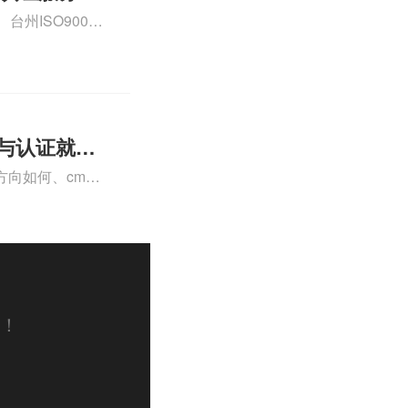
州ISO9000
认证、CE认证怎
费标准是什么相关
理与认证就业
向如何、cma
a未来就业方向、
详情可查看下方正
道！