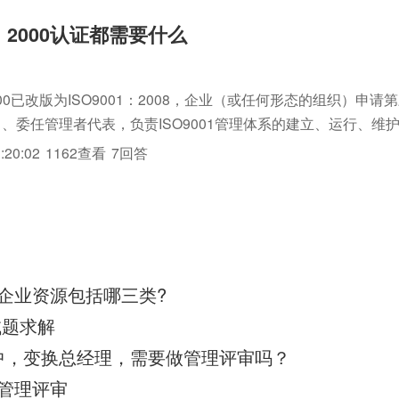
01：2000认证都需要什么
：2000已改版为ISO9001：2008，企业（或任何形态的组织）申
1、委任管理者代表，负责ISO9001管理体系的建立、运行、维
/认证机构的联络。2、确定组织结构，明确各职能部门和岗位的
:20:02
1162查看
7回答
说的企业资源包括哪三类?
8 试题求解
2015中，变换总经理，需要做管理评审吗？
1管理评审