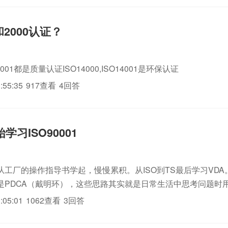
1和2000认证？
SO9001都是质量认证ISO14000,ISO14001是环保认证
:55:35
917查看
4回答
学习ISO90001
从工厂的操作指导书学起，慢慢累积。从ISO到TS最后学习VD
是PDCA（戴明环），这些思路其实就是日常生活中思考问题时
量上用的。光看这标准，看10年也没用。真想理解的，现场学习
:05:01
1062查看
3回答
有不同的理解...