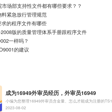
于医院市场部支持性文件都有哪些要求？？
015物料紧急放行管理规范
008要求的程序文件有哪些
01-2008版的质量管理体系手册跟程序文件
O9002一样吗？
O9001的建议
成为16949外审员经历，外审员16949
小编为您整理16949外审员含金量、怎么才能成为注册的TS169
审员、我也想16949外审员，不过不了解具体情况、iso900
2023-08-02