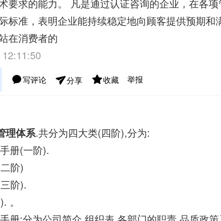
术要求的能力。 凡是通过认证咨询的企业，在各项
际标准，表明企业能持续稳定地向顾客提供预期和满
站在消费者的
 12:11:50
举报
写评论
收藏
分享
管理体系
.共分为四大类(四阶),分为:
手册(一阶).
(二阶)
三阶).
). 。
管理手册:分为公司简介,组织表,各部门的职责.品质政