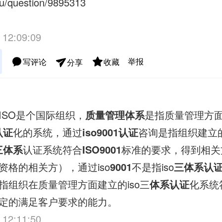
du/question/9895313
 12:09:09
举报
写评论
收藏
分享
ISO是个国际组织，
质量管理体系
是指质量管理方
认证
化的系统，通过
iso9001认证
咨询是指组织建立
o三体系
认证系统符合
ISO9001
标准的要求，得到相关
资格的相关方），通过iso
9001
不是指iso
三体系认
指组织在质量管理方面建立的iso三
体系认证
化系统符
定的满足客户要求的能力。
 12:11:50