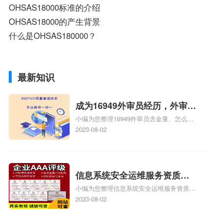
OHSAS18000标准的介绍
OHSAS18000的产生背景
什么是OHSAS180000？
最新知识
成为16949外审员经历，外审员
小编为您整理16949外审员含金量、怎么才
16949
能成为注册的TS16949:2009的外审员、我
2023-08-02
也想16949外审员，不过不了解具体情况、
iso9000外审员、SA8000外审员培训相关
iso体系认证知识，详情可查看下方正文！
信息系统安全运维服务资质二
小编为您整理信息系统安全运维服务资质认
级费用，信息系统安全运维服
证证书机构有哪些、安全运维服务资质的费
2023-08-02
务资质二级
用是多少啊、安全运维服务资质哪家便宜、