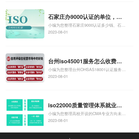
安全运维服务资质认证哪家效率高、信息系
统安全集成服务资质认证的申请书相关iso
体系认证知识，详情可查看下方正文！
石家庄办9000认证的单位，石
小编为您整理石家庄9000认证多少钱、石家
家庄9000认证的公司
庄9000认证价格多少钱、石家庄9000认证
2023-08-01
大概多少钱、石家庄9000认证价格贵吗、石
家庄9000认证费用大概多钱相关iso体系认
证知识，详情可查看下方正文！
台州iso45001服务怎么收费，
小编为您整理台州OHSAS18001认证服务中
台州iso45001认证服务怎么收
心哪家收费便宜、台州ISO9000认证，哪个
2023-08-01
费
咨询公司服务好、台州CE认证,台州机械机
电CE认证、CE认证怎么收费、温州科普
ISO45001职业健康安全管理体系认证收费
标准是什么相关iso体系认证知识，详情可
iso22000质量管理体系就业方
查看下方正文！
小编为您整理高校开设的CMA专业方向未来
向，质量管理与认证就业方向
就业前景及就业方向如何、cma就业方向有
2023-08-01
哪些、国际质量认证专业的就业方向、cpa
和cma未来就业方向、大学生考完cma，就