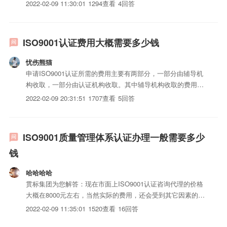
自己了。不要对审核老师太差哦，虽然不会不让你通过，但是
2022-02-09 11:30:01
1294查看
4回答
他们绝对有办法搞得你很烦躁
ISO9001认证费用大概需要多少钱
忧伤熊猫
申请ISO9001认证所需的费用主要有两部分，一部分由辅导机
构收取，一部分由认证机构收取。其中辅导机构收取的费用为
咨询费，由辅导机构帮助企业完善体系相关iso三体系认证，
2022-02-09 20:31:51
1707查看
5回答
此费用没有准确的市场定价，这取决于企业对咨询结果的要
求，如果希望通过建立体系真正提高公司相关人员的质量意
识，则...
ISO9001质量管理体系认证办理一般需要多少
钱
哈哈哈哈
贯标集团为您解答：现在市面上ISO9001认证咨询代理的价格
大概在8000元左右，当然实际的费用，还会受到其它因素的影
响，如下：首先就是人员的数量，认证公司在进行认证的时候
2022-02-09 11:35:01
1520查看
16回答
需要根据公司人员数量来安排审计时间，这就导致人数越多的