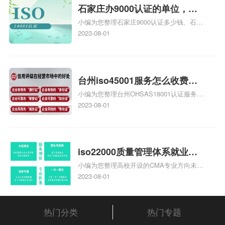
体系认证知识，详情可查看下方正文！
石家庄办9000认证的单位，石
小编为您整理石家庄9000认证多少钱、石家
家庄9000认证的公司
庄9000认证价格多少钱、石家庄9000认证
2023-08-01
大概多少钱、石家庄9000认证价格贵吗、石
家庄9000认证费用大概多钱相关iso体系认
证知识，详情可查看下方正文！
台州iso45001服务怎么收费，
小编为您整理台州OHSAS18001认证服务中
台州iso45001认证服务怎么收
心哪家收费便宜、台州ISO9000认证，哪个
2023-08-01
费
咨询公司服务好、台州CE认证,台州机械机
电CE认证、CE认证怎么收费、温州科普
ISO45001职业健康安全管理体系认证收费
标准是什么相关iso体系认证知识，详情可
iso22000质量管理体系就业方
查看下方正文！
小编为您整理高校开设的CMA专业方向未来
向，质量管理与认证就业方向
就业前景及就业方向如何、cma就业方向有
2023-08-01
哪些、国际质量认证专业的就业方向、cpa
和cma未来就业方向、大学生考完cma，就
哪些就业方向相关iso体系认证知识，详情
热门分类
热门专题
可查看下方正文！