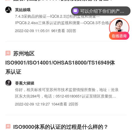
英姑娘哦
可以介绍下你们的产品么？
7.4.3采购品的验证---IQC8.2.3过程的监视和测量---
IPQC8.2.4iso三体系认证的监视和测量---OQC8.3不合格品控
制8.5.2纠正措施8.5.3预防措施大约是这样的咯~~
2022-02-09 11:05:01
961查看
3回答
苏州地区
ISO9001/ISO14001/OHSAS18000/TS16949体
系认证
香蕉大猩猩
你好，相关标准可至苏州市技术监督情报所查验，地址：沧浪
区东大街284号，电话：0512-65180651认证至辖区质量技术
监督局办理，苏州市区至苏州质量技术监督局，地址：沧浪区
2022-02-09 12:19:27
1044查看
2回答
公园路56号我在情报所工作的，据我所知，ISO的认证虽然严
格，但只要费用愿意出，是没有问题的，最多材料的...
ISO9000体系的认证的过程是什么样的？