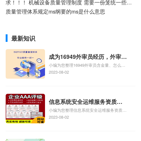
求！！！ 机械设备质量管理制度 需要一份笼统一些的机械加工质量管理体系及管理制度
质量管理体系规定ms纲要的ms是什么意思
最新知识
成为16949外审员经历，外审员
小编为您整理16949外审员含金量、怎么才
16949
能成为注册的TS16949:2009的外审员、我
2023-08-02
也想16949外审员，不过不了解具体情况、
iso9000外审员、SA8000外审员培训相关
iso体系认证知识，详情可查看下方正文！
信息系统安全运维服务资质二
小编为您整理信息系统安全运维服务资质认
级费用，信息系统安全运维服
证证书机构有哪些、安全运维服务资质的费
2023-08-02
务资质二级
用是多少啊、安全运维服务资质哪家便宜、
安全运维服务资质认证哪家效率高、信息系
统安全集成服务资质认证的申请书相关iso