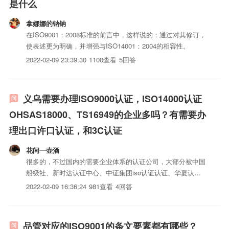
是什么
拿娜娜的钠钠
在ISO9001：2008标准的前言中，这样说的：通过对其修订，
使表述更为明确，并增强与ISO14001：2004的相容性。
2022-02-09 23:39:30
1100查看
5回答
义乌需要办理ISO9000认证，ISO14000认证
OHSAS18000、TS16949的企业多吗？有需要办
理出口许口认证，和3C认证
花间一壶酒
很多的，不过国内的需要企业体系的认证公司，大部分被中国
船级社、新时达认证中心、中证集团iso认证认证、华夏认
证、LR等知名的认证公司给刮花，小公司才会选择不知名的认
2022-02-09 16:36:24
981查看
4回答
证公司进行认证。
品管对应的ISO9001的条文要素都有哪些？