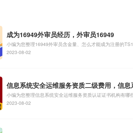
成为16949外审员经历，外审员16949
小编为您整理16949外审员含金量、怎么才能成为注册的TS169
审员、我也想16949外审员，不过不了解具体情况、iso900
2023-08-02
SA8000外审员培训相关iso体系认证知识，详情可查看下方
信息系统安全运维服务资质二级费用，信息
小编为您整理信息系统安全运维服务资质认证证书机构有哪
维服务资质二级
务资质的费用是多少啊、安全运维服务资质哪家便宜、安全
2023-08-02
证哪家效率高、信息系统安全集成服务资质认证的申请书相关
识，详情可查看下方正文！