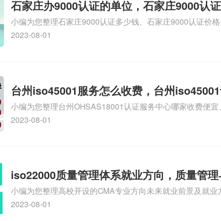
石家庄办9000认证的单位，石家庄9000认
小编为您整理石家庄9000认证多少钱、石家庄9000认证价
9000认证大概多少钱、石家庄9000认证价格贵吗、石家庄9
2023-08-01
多钱相关iso体系认证知识，详情可查看下方正文！
台州iso45001服务怎么收费，台州iso450
小编为您整理台州OHSAS18001认证服务中心哪家收费便宜、台
么收费
认证，哪个咨询公司服务好、台州CE认证,台州机械机电CE
2023-08-01
么收费、温州科普ISO45001职业健康安全管理体系认证收
iso体系认证知识，详情可查看下方正文！
iso22000质量管理体系就业方向，质量管
小编为您整理高校开设的CMA专业方向未来就业前景及就业方
方向
就业方向有哪些、国际质量认证专业的就业方向、cpa和cm
2023-08-01
大学生考完cma，就哪些就业方向相关iso体系认证知识，