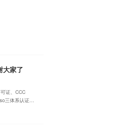
谢大家了
可证、CCC
so三体系认证、
，如安排审核员接