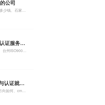
证的公司
格多少钱、石家庄
000认证费用大概
01认证服务怎
州ISO9000
认证、CE认证怎
费标准是什么相关
理与认证就业
向如何、cma
a未来就业方向、
详情可查看下方正