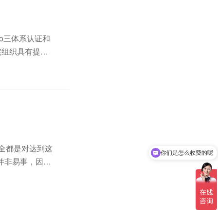
so三体系认证和
实组织具有提供
随着iso体系
的全都是对达到这
你们是怎么收费的呢
并非易事，因此
现在有优惠活动吗
作。