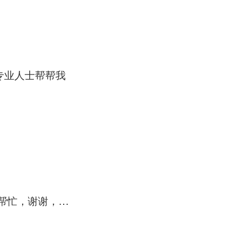
专业人士帮帮我
请问是否有顾问和认证一起做的权威认证机构（ISO9000） 请朋友帮忙，谢谢，急！