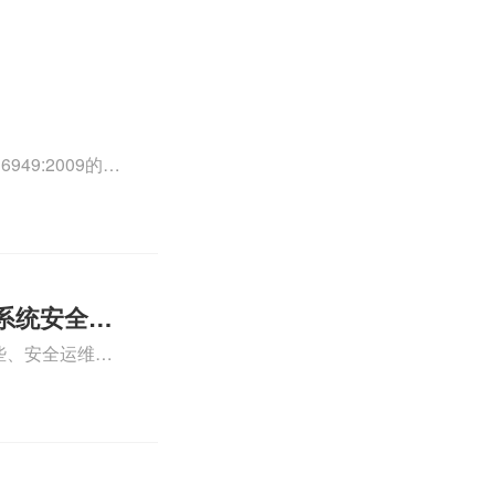
49:2009的外
0外审员、
正文！
系统安全运
些、安全运维服
运维服务资质认
iso体系认证知