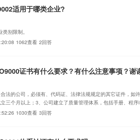
9002适用于哪类企业?
业类别限制。
:20:08
1062查看
2回答
SO9000证书有什么要求？有什么注意事项？谢
是合法的公司，必须有、代码证、法律法规规定的其它证件，如许
成立三个月以上；3、公司建立了质量管理体系，包括手册、程序i
体系认证和记录；且运行超过3个月以上；4、注意事项就比较多了
:52:26
1030查看
3回答
貌，找资...