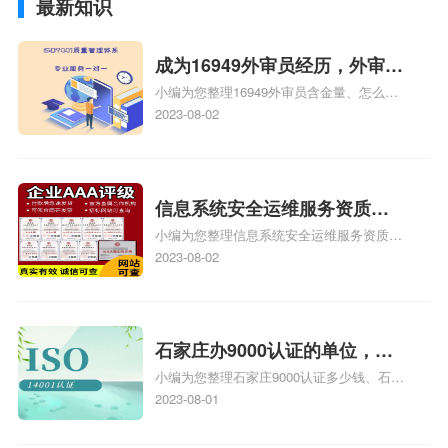
最新知识
成为16949外审员经历，外审员
小编为您整理16949外审员含金量、怎么才
16949
能成为注册的TS16949:2009的外审员、我
2023-08-02
也想16949外审员，不过不了解具体情况、
iso9000外审员、SA8000外审员培训相关
iso体系认证知识，详情可查看下方正文！
信息系统安全运维服务资质二
小编为您整理信息系统安全运维服务资质认
级费用，信息系统安全运维服
证证书机构有哪些、安全运维服务资质的费
2023-08-02
务资质二级
用是多少啊、安全运维服务资质哪家便宜、
安全运维服务资质认证哪家效率高、信息系
统安全集成服务资质认证的申请书相关iso
体系认证知识，详情可查看下方正文！
石家庄办9000认证的单位，石
小编为您整理石家庄9000认证多少钱、石家
家庄9000认证的公司
庄9000认证价格多少钱、石家庄9000认证
2023-08-01
大概多少钱、石家庄9000认证价格贵吗、石
家庄9000认证费用大概多钱相关iso体系认