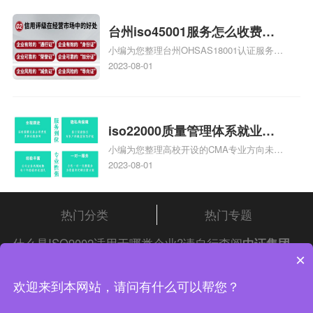
证知识，详情可查看下方正文！
台州iso45001服务怎么收费，
小编为您整理台州OHSAS18001认证服务中
台州iso45001认证服务怎么收
心哪家收费便宜、台州ISO9000认证，哪个
2023-08-01
费
咨询公司服务好、台州CE认证,台州机械机
电CE认证、CE认证怎么收费、温州科普
ISO45001职业健康安全管理体系认证收费
标准是什么相关iso体系认证知识，详情可
iso22000质量管理体系就业方
查看下方正文！
小编为您整理高校开设的CMA专业方向未来
向，质量管理与认证就业方向
就业前景及就业方向如何、cma就业方向有
2023-08-01
哪些、国际质量认证专业的就业方向、cpa
和cma未来就业方向、大学生考完cma，就
哪些就业方向相关iso体系认证知识，详情
热门分类
热门专题
可查看下方正文！
什么是ISO9002适用于哪类企业?请自行查阅
中证集团
×
iso认证
问答频道！
中证集团体系认证 版权所有 Copyright © 2022
欢迎来到本网站，请问有什么可以帮您？
渝ICP备2021005902号-4