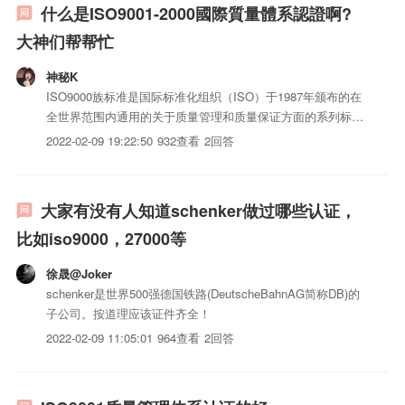
什么是ISO9001-2000國際質量體系認證啊?
大神们帮帮忙
神秘K
ISO9000族标准是国际标准化组织（ISO）于1987年颁布的在
全世界范围内通用的关于质量管理和质量保证方面的系列标
准。随着国际贸易发展的需要和标准实施中出现的问题，特别
2022-02-09 19:22:50
932查看
2回答
是服务业在世界经济的比重所占的比例越来越大，ISO/TC176
分别于1994年、2000年对ISO9000质...
大家有没有人知道schenker做过哪些认证，
比如iso9000，27000等
徐晟@Joker
schenker是世界500强德国铁路(DeutscheBahnAG简称DB)的
子公司。按道理应该证件齐全！
2022-02-09 11:05:01
964查看
2回答