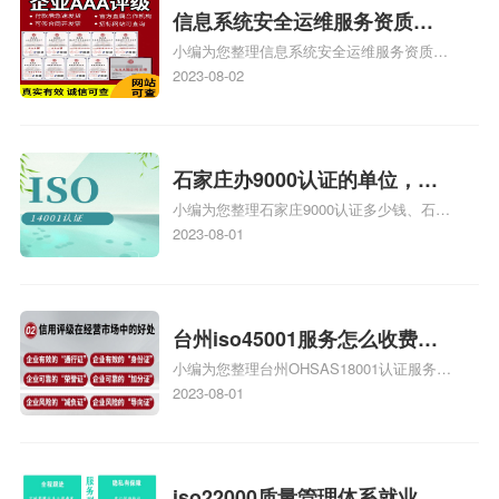
信息系统安全运维服务资质二
小编为您整理信息系统安全运维服务资质认
级费用，信息系统安全运维服
证证书机构有哪些、安全运维服务资质的费
2023-08-02
务资质二级
用是多少啊、安全运维服务资质哪家便宜、
安全运维服务资质认证哪家效率高、信息系
统安全集成服务资质认证的申请书相关iso
体系认证知识，详情可查看下方正文！
石家庄办9000认证的单位，石
小编为您整理石家庄9000认证多少钱、石家
家庄9000认证的公司
庄9000认证价格多少钱、石家庄9000认证
2023-08-01
大概多少钱、石家庄9000认证价格贵吗、石
家庄9000认证费用大概多钱相关iso体系认
证知识，详情可查看下方正文！
台州iso45001服务怎么收费，
小编为您整理台州OHSAS18001认证服务中
台州iso45001认证服务怎么收
心哪家收费便宜、台州ISO9000认证，哪个
2023-08-01
费
咨询公司服务好、台州CE认证,台州机械机
电CE认证、CE认证怎么收费、温州科普
ISO45001职业健康安全管理体系认证收费
标准是什么相关iso体系认证知识，详情可
iso22000质量管理体系就业方