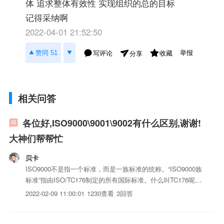
体 追求整体有效性 实现组织的总的目标
记得采纳啊
2022-04-01 21:52:50
举报
赞同 51
写评论
收藏
分享
相关问答
各位好,ISO9000\9001\9002有什么区别,谢谢!
大神们帮帮忙
贝卡
ISO9000不是指一个标准，而是一族标准的统称。“ISO9000族
标准”指由ISO/TC176制定的所有国际标准。什么叫TC176呢？
TC176即ISO中第176个技术委员会，全称是“质量保证技术委
2022-02-09 11:00:01
1230查看
3回答
员会”，1987年更名为“质量管理和质量保证技术委员会”。
TC176专门负责制定...