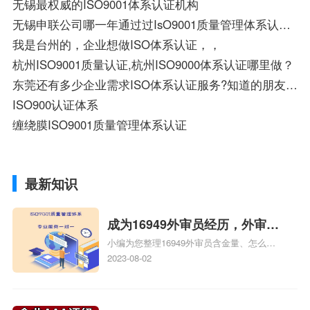
无锡最权威的ISO9001体系认证机构
无锡申联公司哪一年通过过IsO9001质量管理体系认证？
我是台州的，企业想做ISO体系认证，，
杭州ISO9001质量认证,杭州ISO9000体系认证哪里做？
东莞还有多少企业需求ISO体系认证服务?知道的朋友可以合作共赢!
ISO900认证体系
缠绕膜ISO9001质量管理体系认证
最新知识
成为16949外审员经历，外审员
小编为您整理16949外审员含金量、怎么才
16949
能成为注册的TS16949:2009的外审员、我
2023-08-02
也想16949外审员，不过不了解具体情况、
iso9000外审员、SA8000外审员培训相关
iso体系认证知识，详情可查看下方正文！