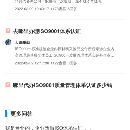
只要找咨询公司一般都能一次通过，通不过才奇怪呢
2022-02-09 19:40:17
1178查看
6回答
去哪里办理ISO9001体系认证
天道酬勤
ISO900一标准规范企业内原材料采购品交付所程牵涉企业内
高管理层基层全体员工ISO900一质量管理体系实际外企业低
标准具体步骤：企业必须具备定条件才能申请认证企业申请
2022-02-09 12:17:38
1122查看
3回答
iso三体系认证质量认证必须具备四基本条件：一、企业持工
商行政管理部门颁发企业；外企业持关部门机构登记申报证明
二...
哪里代办ISO9001质量管理体系认证多少钱
更多问答
我是台州的，企业想做ISO体系认证，，