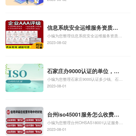
也想16949外审员，不过不了解具体情况、
iso9000外审员、SA8000外审员培训相关
iso体系认证知识，详情可查看下方正文！
信息系统安全运维服务资质二
小编为您整理信息系统安全运维服务资质认
级费用，信息系统安全运维服
证证书机构有哪些、安全运维服务资质的费
2023-08-02
务资质二级
用是多少啊、安全运维服务资质哪家便宜、
安全运维服务资质认证哪家效率高、信息系
统安全集成服务资质认证的申请书相关iso
体系认证知识，详情可查看下方正文！
石家庄办9000认证的单位，石
小编为您整理石家庄9000认证多少钱、石家
家庄9000认证的公司
庄9000认证价格多少钱、石家庄9000认证
2023-08-01
大概多少钱、石家庄9000认证价格贵吗、石
家庄9000认证费用大概多钱相关iso体系认
证知识，详情可查看下方正文！
台州iso45001服务怎么收费，
小编为您整理台州OHSAS18001认证服务中
台州iso45001认证服务怎么收
心哪家收费便宜、台州ISO9000认证，哪个
2023-08-01
费
咨询公司服务好、台州CE认证,台州机械机