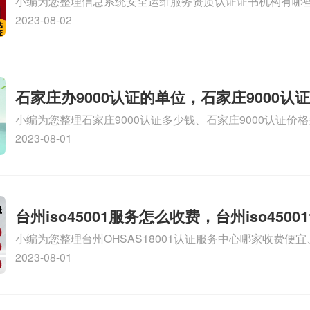
小编为您整理信息系统安全运维服务资质认证证书机构有哪
维服务资质二级
务资质的费用是多少啊、安全运维服务资质哪家便宜、安全
2023-08-02
证哪家效率高、信息系统安全集成服务资质认证的申请书相关
识，详情可查看下方正文！
石家庄办9000认证的单位，石家庄9000认
小编为您整理石家庄9000认证多少钱、石家庄9000认证价
9000认证大概多少钱、石家庄9000认证价格贵吗、石家庄9
2023-08-01
多钱相关iso体系认证知识，详情可查看下方正文！
台州iso45001服务怎么收费，台州iso450
小编为您整理台州OHSAS18001认证服务中心哪家收费便宜、台
么收费
认证，哪个咨询公司服务好、台州CE认证,台州机械机电CE
2023-08-01
么收费、温州科普ISO45001职业健康安全管理体系认证收
iso体系认证知识，详情可查看下方正文！