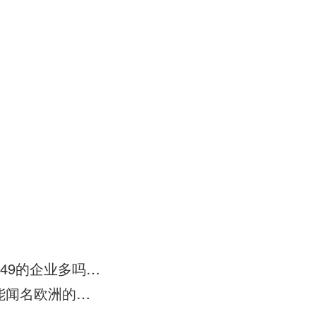
义乌需要办理ISO9000认证，ISO14000认证OHSAS18000、TS16949的企业多吗？有需要办理出口许口认证，和3C认证
要买艺术漆呢，听说有通过ISO9001认证，产品以环保和优越的性能闻名欧洲的艺术漆品牌，对吗？