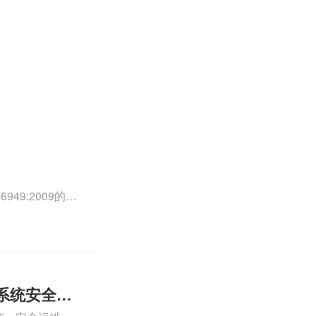
49:2009的外
0外审员、
正文！
系统安全运