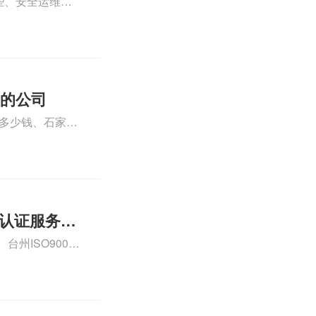
些、安全运维服
运维服务资质认
iso体系认证知
证的公司
格多少钱、石家庄
000认证费用大概
01认证服务怎
州ISO9000
认证、CE认证怎
费标准是什么相关