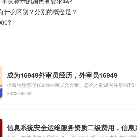
里对不良标示的颜色有要求吗?
o400有什么区别？分别的概念是？
00?
成为16949外审员经历，外审员16949
小编为您整理16949外审员含金量、怎么才能成为注册的TS169
审员、我也想16949外审员，不过不了解具体情况、iso900
2023-08-02
SA8000外审员培训相关iso体系认证知识，详情可查看下方
信息系统安全运维服务资质二级费用，信息