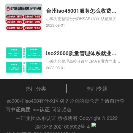
证知识，详情可查看下方正文！
台州iso45001服务怎么收费，
小编为您整理台州OHSAS18001认证服务中
台州iso45001认证服务怎么收
心哪家收费便宜、台州ISO9000认证，哪个
2023-08-01
费
咨询公司服务好、台州CE认证,台州机械机
电CE认证、CE认证怎么收费、温州科普
ISO45001职业健康安全管理体系认证收费
标准是什么相关iso体系认证知识，详情可
iso22000质量管理体系就业方
查看下方正文！
小编为您整理高校开设的CMA专业方向未来
向，质量管理与认证就业方向
就业前景及就业方向如何、cma就业方向有
2023-08-01
哪些、国际质量认证专业的就业方向、cpa
和cma未来就业方向、大学生考完cma，就
哪些就业方向相关iso体系认证知识，详情
热门分类
热门专题
可查看下方正文！
iso900和iso400有什么区别？分别的概念是？请自行查
阅
中证集团
iso认证
问答频道！
中证集团体系认证 版权所有 Copyright © 2022
渝ICP备2021005902号-4