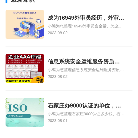
成为16949外审员经历，外审员
小编为您整理16949外审员含金量、怎么才
16949
能成为注册的TS16949:2009的外审员、我
2023-08-02
也想16949外审员，不过不了解具体情况、
iso9000外审员、SA8000外审员培训相关
iso体系认证知识，详情可查看下方正文！
信息系统安全运维服务资质二
小编为您整理信息系统安全运维服务资质认
级费用，信息系统安全运维服
证证书机构有哪些、安全运维服务资质的费
2023-08-02
务资质二级
用是多少啊、安全运维服务资质哪家便宜、
安全运维服务资质认证哪家效率高、信息系
统安全集成服务资质认证的申请书相关iso
体系认证知识，详情可查看下方正文！
石家庄办9000认证的单位，石
小编为您整理石家庄9000认证多少钱、石家
家庄9000认证的公司
庄9000认证价格多少钱、石家庄9000认证
2023-08-01
大概多少钱、石家庄9000认证价格贵吗、石
家庄9000认证费用大概多钱相关iso体系认