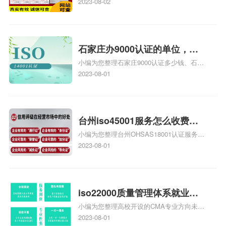
证证书机构有哪些、安全运维服务资质的费
2023-08-02
务资质二级
用是多少啊、安全运维服务资质哪家便宜、
安全运维服务资质认证哪家效率高、信息系
统安全集成服务资质认证的申请书相关iso
体系认证知识，详情可查看下方正文！
石家庄办9000认证的单位，石
小编为您整理石家庄9000认证多少钱、石家
家庄9000认证的公司
庄9000认证价格多少钱、石家庄9000认证
2023-08-01
大概多少钱、石家庄9000认证价格贵吗、石
家庄9000认证费用大概多钱相关iso体系认
证知识，详情可查看下方正文！
台州iso45001服务怎么收费，
小编为您整理台州OHSAS18001认证服务中
台州iso45001认证服务怎么收
心哪家收费便宜、台州ISO9000认证，哪个
2023-08-01
费
咨询公司服务好、台州CE认证,台州机械机
电CE认证、CE认证怎么收费、温州科普
ISO45001职业健康安全管理体系认证收费
标准是什么相关iso体系认证知识，详情可
iso22000质量管理体系就业方
查看下方正文！
小编为您整理高校开设的CMA专业方向未来
向，质量管理与认证就业方向
就业前景及就业方向如何、cma就业方向有
2023-08-01