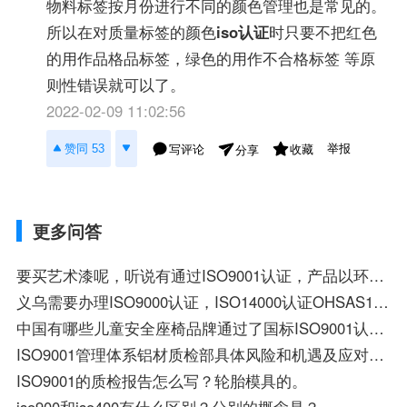
物料标签按月份进行不同的颜色管理也是常见的。
所以在对质量标签的颜色
iso认证
时只要不把红色
的用作品格品标签，绿色的用作不合格标签 等原
则性错误就可以了。
2022-02-09 11:02:56
举报
赞同 53
写评论
收藏
分享
更多问答
要买艺术漆呢，听说有通过ISO9001认证，产品以环保和优越的性能闻名欧洲的艺术漆品牌，对吗？
义乌需要办理ISO9000认证，ISO14000认证OHSAS18000、TS16949的企业多吗？有需要办理出口许口认证，和3C认证
中国有哪些儿童安全座椅品牌通过了国标ISO9001认证？
ISO9001管理体系铝材质检部具体风险和机遇及应对措施
ISO9001的质检报告怎么写？轮胎模具的。
iso900和iso400有什么区别？分别的概念是？