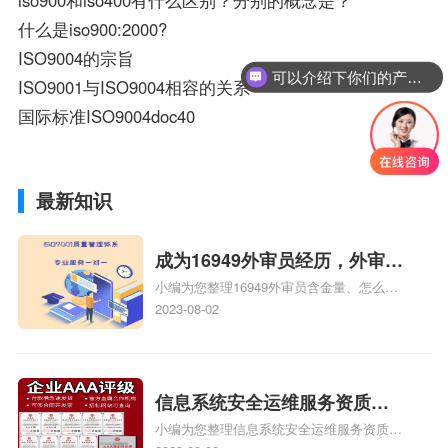
什么是iso900:2000?
ISO9004的宗旨
可以介绍下你们的产品么？
ISO9001与ISO9004相容的关系
国际标准ISO9004doc40
最新知识
成为16949外审员经历，外审员
小编为您整理16949外审员含金量、怎么才
16949
能成为注册的TS16949:2009的外审员、我
2023-08-02
也想16949外审员，不过不了解具体情况、
iso9000外审员、SA8000外审员培训相关
iso体系认证知识，详情可查看下方正文！
信息系统安全运维服务资质二
小编为您整理信息系统安全运维服务资质认
级费用，信息系统安全运维服