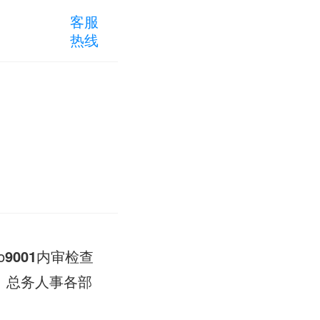
客服
热线
o
9001
内审检查
、总务人事各部