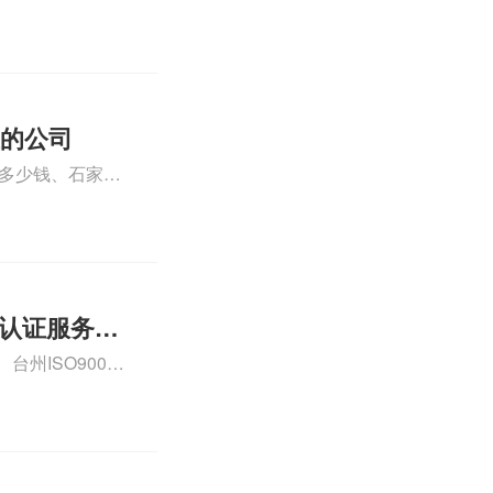
运维服务资质认
iso体系认证知
证的公司
格多少钱、石家庄
000认证费用大概
01认证服务怎
州ISO9000
认证、CE认证怎
费标准是什么相关