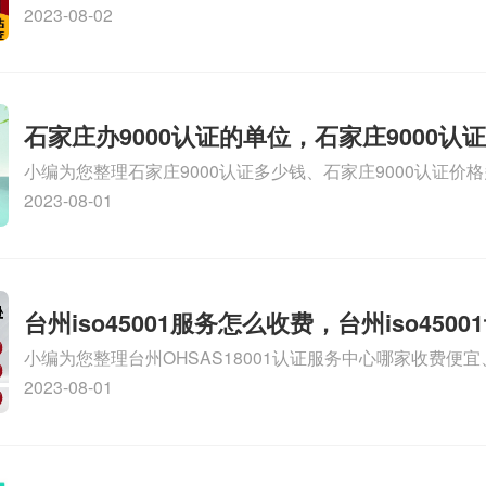
务资质的费用是多少啊、安全运维服务资质哪家便宜、安全
2023-08-02
证哪家效率高、信息系统安全集成服务资质认证的申请书相关
识，详情可查看下方正文！
石家庄办9000认证的单位，石家庄9000认
小编为您整理石家庄9000认证多少钱、石家庄9000认证价
9000认证大概多少钱、石家庄9000认证价格贵吗、石家庄9
2023-08-01
多钱相关iso体系认证知识，详情可查看下方正文！
台州iso45001服务怎么收费，台州iso450
小编为您整理台州OHSAS18001认证服务中心哪家收费便宜、台
么收费
认证，哪个咨询公司服务好、台州CE认证,台州机械机电CE
2023-08-01
么收费、温州科普ISO45001职业健康安全管理体系认证收
iso体系认证知识，详情可查看下方正文！