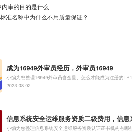
008中内审的目的是什么
2000标准名称中为什么不用质量保证？
成为16949外审员经历，外审员16949
小编为您整理16949外审员含金量、怎么才能成为注册的TS169
审员、我也想16949外审员，不过不了解具体情况、iso900
2023-08-02
SA8000外审员培训相关iso体系认证知识，详情可查看下方
信息系统安全运维服务资质二级费用，信息
小编为您整理信息系统安全运维服务资质认证证书机构有哪
维服务资质二级