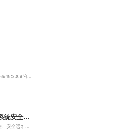
49:2009的外
0外审员、
正文！
系统安全运
些、安全运维服