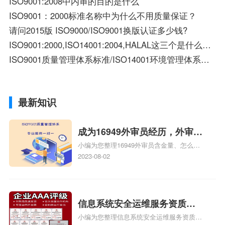
ISO9001:2008中内审的目的是什么
ISO9001：2000标准名称中为什么不用质量保证？
请问2015版 ISO9000/ISO9001换版认证多少钱?
ISO9001:2000,ISO14001:2004,HALAL这三个是什么意思呢？
ISO9001质量管理体系标准/ISO14001环境管理体系标准
最新知识
成为16949外审员经历，外审员
小编为您整理16949外审员含金量、怎么才
16949
能成为注册的TS16949:2009的外审员、我
2023-08-02
也想16949外审员，不过不了解具体情况、
iso9000外审员、SA8000外审员培训相关
iso体系认证知识，详情可查看下方正文！
信息系统安全运维服务资质二
小编为您整理信息系统安全运维服务资质认
级费用，信息系统安全运维服