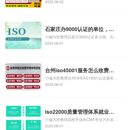
证证书机构有哪些、安全运维服务资质的费
2023-08-02
务资质二级
用是多少啊、安全运维服务资质哪家便宜、
安全运维服务资质认证哪家效率高、信息系
统安全集成服务资质认证的申请书相关iso
体系认证知识，详情可查看下方正文！
石家庄办9000认证的单位，石
小编为您整理石家庄9000认证多少钱、石家
家庄9000认证的公司
庄9000认证价格多少钱、石家庄9000认证
2023-08-01
大概多少钱、石家庄9000认证价格贵吗、石
家庄9000认证费用大概多钱相关iso体系认
证知识，详情可查看下方正文！
台州iso45001服务怎么收费，
小编为您整理台州OHSAS18001认证服务中
台州iso45001认证服务怎么收
心哪家收费便宜、台州ISO9000认证，哪个
2023-08-01
费
咨询公司服务好、台州CE认证,台州机械机
电CE认证、CE认证怎么收费、温州科普
ISO45001职业健康安全管理体系认证收费
标准是什么相关iso体系认证知识，详情可
iso22000质量管理体系就业方
查看下方正文！
小编为您整理高校开设的CMA专业方向未来
向，质量管理与认证就业方向
就业前景及就业方向如何、cma就业方向有
2023-08-01