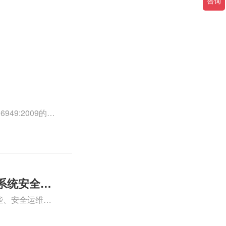
49:2009的外
0外审员、
正文！
系统安全运
些、安全运维服
运维服务资质认