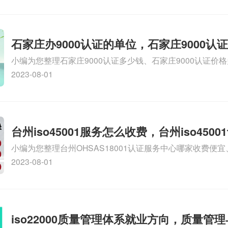
证哪家效率高、信息系统安全集成服务资质认证的申请书相关
识，详情可查看下方正文！
石家庄办9000认证的单位，石家庄9000认
小编为您整理石家庄9000认证多少钱、石家庄9000认证价
9000认证大概多少钱、石家庄9000认证价格贵吗、石家庄9
2023-08-01
多钱相关iso体系认证知识，详情可查看下方正文！
台州iso45001服务怎么收费，台州iso450
小编为您整理台州OHSAS18001认证服务中心哪家收费便宜、台
么收费
认证，哪个咨询公司服务好、台州CE认证,台州机械机电CE
2023-08-01
么收费、温州科普ISO45001职业健康安全管理体系认证收
iso体系认证知识，详情可查看下方正文！
iso22000质量管理体系就业方向，质量管