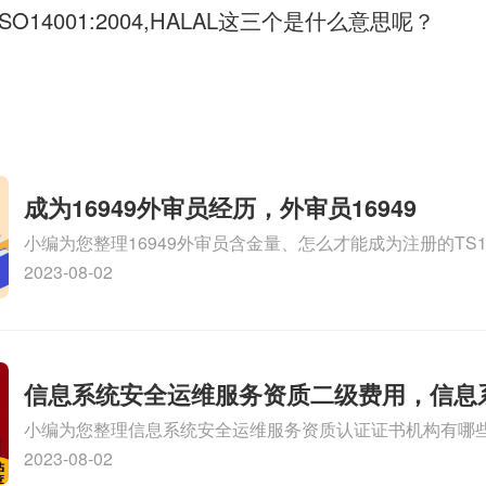
0,ISO14001:2004,HALAL这三个是什么意思呢？
成为16949外审员经历，外审员16949
小编为您整理16949外审员含金量、怎么才能成为注册的TS169
审员、我也想16949外审员，不过不了解具体情况、iso900
2023-08-02
SA8000外审员培训相关iso体系认证知识，详情可查看下方
信息系统安全运维服务资质二级费用，信息
小编为您整理信息系统安全运维服务资质认证证书机构有哪
维服务资质二级
务资质的费用是多少啊、安全运维服务资质哪家便宜、安全
2023-08-02