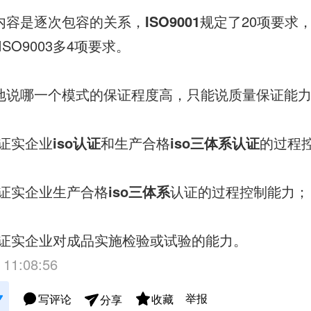
内容是逐次包容的关系，
ISO9001
规定了20项要求，比
SO9003多4项要求。
地说哪一个模式的保证程度高，只能说质量保证能
证实企业
iso认证
和生产合格
iso三体系认证
的过程
2棗证实企业生产合格
iso三体系
认证的过程控制能力；
03棗证实企业对成品实施检验或试验的能力。
 11:08:56
举报
写评论
收藏
分享