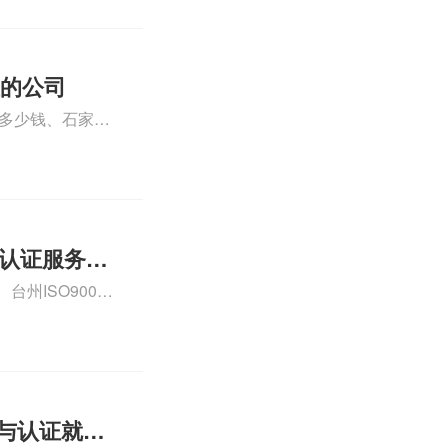
iso体系认证知
证的公司
格多少钱、石家庄
000认证费用大概
01认证服务怎
州ISO9000
认证、CE认证怎
费标准是什么相关
理与认证就业