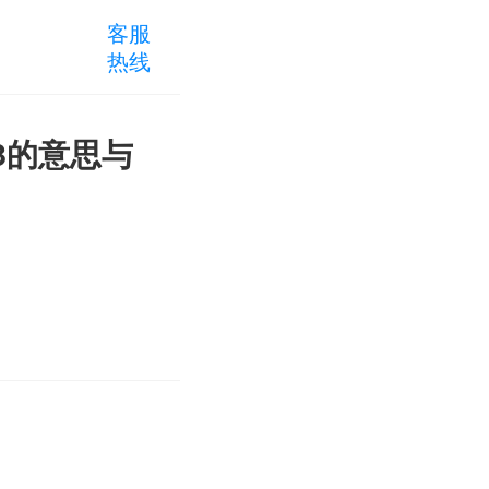
客服
热线
003的意思与