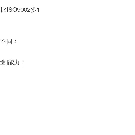
ISO9002多1
力不同：
控制能力；