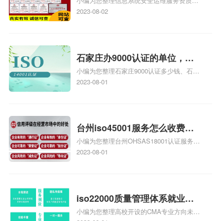
小编为您整理信息系统安全运维服务资质认
级费用，信息系统安全运维服
证证书机构有哪些、安全运维服务资质的费
2023-08-02
务资质二级
用是多少啊、安全运维服务资质哪家便宜、
安全运维服务资质认证哪家效率高、信息系
统安全集成服务资质认证的申请书相关iso
体系认证知识，详情可查看下方正文！
石家庄办9000认证的单位，石
小编为您整理石家庄9000认证多少钱、石家
家庄9000认证的公司
庄9000认证价格多少钱、石家庄9000认证
2023-08-01
大概多少钱、石家庄9000认证价格贵吗、石
家庄9000认证费用大概多钱相关iso体系认
证知识，详情可查看下方正文！
台州iso45001服务怎么收费，
小编为您整理台州OHSAS18001认证服务中
台州iso45001认证服务怎么收
心哪家收费便宜、台州ISO9000认证，哪个
2023-08-01
费
咨询公司服务好、台州CE认证,台州机械机
电CE认证、CE认证怎么收费、温州科普
ISO45001职业健康安全管理体系认证收费
标准是什么相关iso体系认证知识，详情可
iso22000质量管理体系就业方
查看下方正文！
小编为您整理高校开设的CMA专业方向未来
向，质量管理与认证就业方向