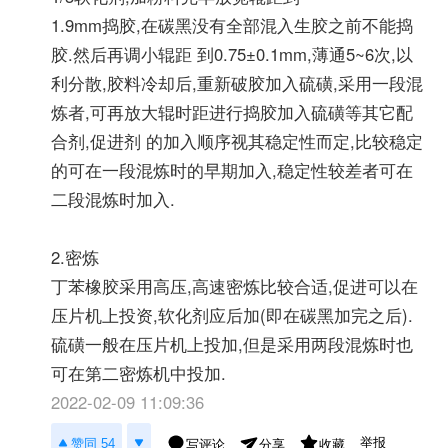
1.9mm捣胶,在碳黑没有全部混入生胶之前不能捣
胶.然后再调小辊距 到0.75±0.1mm,薄通5~6次,以
利分散,胶料冷却后,重新破胶加入硫磺,采用一段混
炼者,可再放大辊时距进行捣胶加入硫磺等其它配
合剂,促进剂 的加入顺序视其稳定性而定,比较稳定
的可在一段混炼时的早期加入,稳定性较差者可在
二段混炼时加入.
2.密炼
丁苯橡胶采用高压,高速密炼比较合适,促进可以在
压片机上投资,软化剂应后加(即在碳黑加完之后).
硫磺一般在压片机上投加,但是采用两段混炼时也
可在第二密炼机中投加.
2022-02-09 11:09:36
举报
赞同 54
写评论
收藏
分享