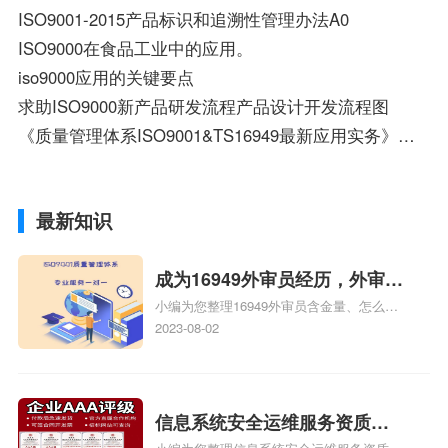
ISO9001-2015产品标识和追溯性管理办法A0
ISO9000在食品工业中的应用。
iso9000应用的关键要点
求助ISO9000新产品研发流程产品设计开发流程图
《质量管理体系ISO9001&TS16949最新应用实务》怎么样
最新知识
成为16949外审员经历，外审员
小编为您整理16949外审员含金量、怎么才
16949
能成为注册的TS16949:2009的外审员、我
2023-08-02
也想16949外审员，不过不了解具体情况、
iso9000外审员、SA8000外审员培训相关
iso体系认证知识，详情可查看下方正文！
信息系统安全运维服务资质二