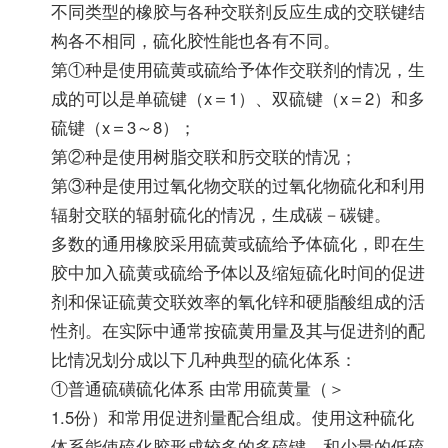
不同类型的橡胶与各种交联剂反应生成的交联键结
构各不相同，硫化胶性能也各有不同。
第①种是使用硫黄或硫给予体作交联剂的情况，生
成的可以是单硫键（x＝1）、双硫键（x＝2）和多
硫键（x＝3～8）；
第②种是使用树脂交联和肟交联的情况；
第③种是使用过氧化物交联的过氧化物硫化和利用
辐射交联的辐射硫化的情况，生成碳－碳键。
多数的通用橡胶采用硫黄或硫给予体硫化，即在生
胶中加入硫黄或硫给予体以及缩短硫化时间的促进
剂和保证硫黄交联效率的氧化锌和硬脂酸组成的活
性剂。在实际中通常按硫黄用量及其与促进剂的配
比情况划分成以下几种典型的硫化体系：
①普通硫磺硫化体系 由常用硫黄量（＞
1.5份）和常用促进剂量配合组成。使用这种硫化
体系能使硫化胶形成较多的多硫键，和少量的低硫