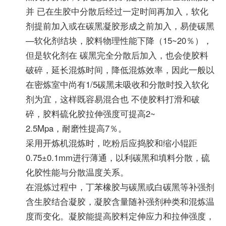
并 已在生胶中分散后经过一定时间再加入，软化
剂提前加入或在碳黑凝胶形成之前加入，易使碳黑
—软化剂结块，胶料物理性能下降（15~20％），
但是软化剂在 碳黑完全分散后加入，也会使胶料
破碎，延长混炼时间，降低混炼效率，因此一般以
在密炼室中尚有1/5碳黑未吸收和分散时投入软化
剂为宜，这样既容易混合也 不使胶料打滑和破
碎，胶料硫化胶拉伸强度可提高2~
2.5Mpa，耐磨性提高7％。
采用开炼机混炼时，吃粉后应捣胶和缩小辊距
0.75±0.1mm进行薄通，以利碳黑和填料分散，硫
化胶性能与分散温度关系。
在混炼过程中，丁苯橡胶与碳黑或白碳黑等补强剂
含生胶结合凝胶，凝胶含量随补强剂种类和混炼温
度而变化。凝胶能提高胶料定伸应力和拉伸强度，