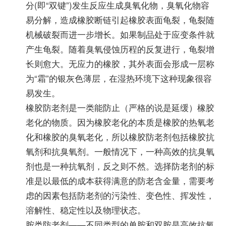
分(即“双键”)发生反应生成臭氧化物，臭氧化物容
易分解，造成橡胶断链引起橡胶表面龟裂，龟裂随
机械破裂而进一步增长。如果制品处于应变条件就
产生龟裂。随着臭氧侵蚀历程的反复进行，龟裂增
长则愈大。无应力的橡胶，其外表面会形成一层称
为“霜”的银灰色薄层，在湿热环境下这种现象很容
易发生。
橡胶防老剂是一类能防止（严格的说是延缓）橡胶
老化的物质。因为橡胶老化的本质是橡胶的热氧老
化和橡胶的臭氧老化，所以橡胶防老剂包括橡胶抗
氧剂和抗臭氧剂。一般情况下，一种高效的抗臭氧
剂也是一种抗氧剂，反之则不然。选择防老剂的标
准是以最低的成本获得满意的防老含金量，需要考
虑的因素包括防老剂的污染性、变色性、挥发性，
溶解性、稳定性以及物理状态。
胺类防老剂——不同类型的单胺和双胺是高效抗氧