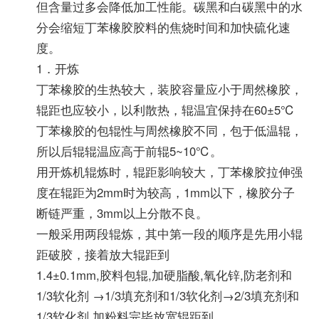
但含量过多会降低加工性能。碳黑和白碳黑中的水
分会缩短丁苯橡胶胶料的焦烧时间和加快硫化速
度。
1．开炼
丁苯橡胶的生热较大，装胶容量应小于周然橡胶，
辊距也应较小，以利散热，辊温宜保持在60±5℃
丁苯橡胶的包辊性与周然橡胶不同，包于低温辊，
所以后辊辊温应高于前辊5~10℃。
用开炼机辊炼时，辊距影响较大，丁苯橡胶拉伸强
度在辊距为2mm时为较高，1mm以下，橡胶分子
断链严重，3mm以上分散不良。
一般采用两段辊炼，其中第一段的顺序是先用小辊
距破胶，接着放大辊距到
1.4±0.1mm,胶料包辊,加硬脂酸,氧化锌,防老剂和
1/3软化剂 →1/3填充剂和1/3软化剂→2/3填充剂和
1/3软化剂,加粉料完毕放宽辊距到