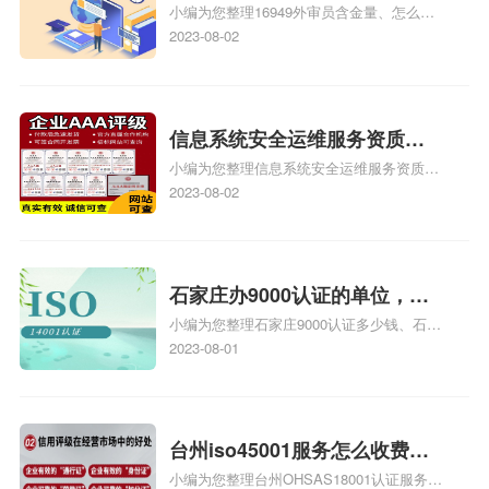
小编为您整理16949外审员含金量、怎么才
16949
能成为注册的TS16949:2009的外审员、我
2023-08-02
也想16949外审员，不过不了解具体情况、
iso9000外审员、SA8000外审员培训相关
iso体系认证知识，详情可查看下方正文！
信息系统安全运维服务资质二
小编为您整理信息系统安全运维服务资质认
级费用，信息系统安全运维服
证证书机构有哪些、安全运维服务资质的费
2023-08-02
务资质二级
用是多少啊、安全运维服务资质哪家便宜、
安全运维服务资质认证哪家效率高、信息系
统安全集成服务资质认证的申请书相关iso
体系认证知识，详情可查看下方正文！
石家庄办9000认证的单位，石
小编为您整理石家庄9000认证多少钱、石家
家庄9000认证的公司
庄9000认证价格多少钱、石家庄9000认证
2023-08-01
大概多少钱、石家庄9000认证价格贵吗、石
家庄9000认证费用大概多钱相关iso体系认
证知识，详情可查看下方正文！
台州iso45001服务怎么收费，
小编为您整理台州OHSAS18001认证服务中
台州iso45001认证服务怎么收