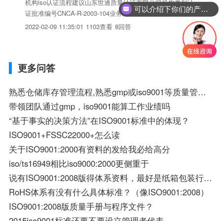
机构iso认证流程建议山东世通质量认证有限公司机构类别认
可以介绍下你们的产品么？
证批准编号CNCA-R-2003-104业务范围职业健康安全管理体系
认证环境管理体系认证质量管理体系认证分支机构1个负责人
2022-02-09 11:35:01
1103查看
8回答
孙丕春电话0532-5730069传真0532-5728624批准日期2003-
02-10分支机构济南...
更多问答
熟悉仓储库存管理流程,熟悉gmp或iso9001等质量管理体系,掌握进销存管理基本知
带领团队通过gmp，iso9001能算工作业绩吗
“基于事实的决策方法”在ISO9001标准中的体现？
ISO9001+FSSC22000+怎么读
关于ISO9001:2000有资料的发给我必给高分
iso/ts16949相比iso9000:2000更侧重于
说有ISO9001:2008版得体系资料，最好是纸箱包装行业的.... 感激不尽！
RoHS体系有没有什么具体标准？（像ISO9001:2008）
ISO9001:2008版质量手册与程序文件？
2015iso9001标准还要不要设立管理者代表