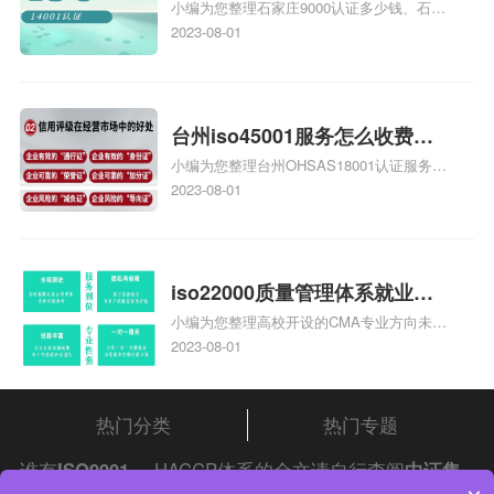
小编为您整理石家庄9000认证多少钱、石家
家庄9000认证的公司
庄9000认证价格多少钱、石家庄9000认证
2023-08-01
大概多少钱、石家庄9000认证价格贵吗、石
家庄9000认证费用大概多钱相关iso体系认
证知识，详情可查看下方正文！
台州iso45001服务怎么收费，
小编为您整理台州OHSAS18001认证服务中
台州iso45001认证服务怎么收
心哪家收费便宜、台州ISO9000认证，哪个
2023-08-01
费
咨询公司服务好、台州CE认证,台州机械机
电CE认证、CE认证怎么收费、温州科普
ISO45001职业健康安全管理体系认证收费
标准是什么相关iso体系认证知识，详情可
iso22000质量管理体系就业方
查看下方正文！
小编为您整理高校开设的CMA专业方向未来
向，质量管理与认证就业方向
就业前景及就业方向如何、cma就业方向有
2023-08-01
哪些、国际质量认证专业的就业方向、cpa
和cma未来就业方向、大学生考完cma，就
哪些就业方向相关iso体系认证知识，详情
热门分类
热门专题
可查看下方正文！
谁有
ISO9001
，HACCP体系的全文请自行查阅
中证集