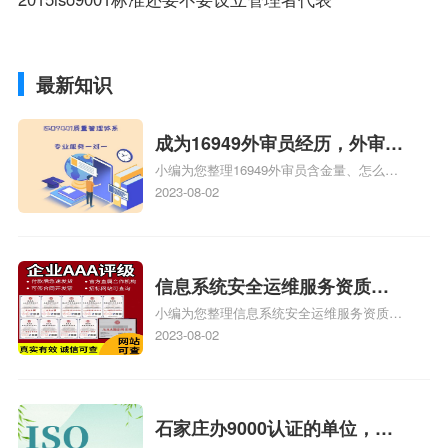
最新知识
成为16949外审员经历，外审员
小编为您整理16949外审员含金量、怎么才
16949
能成为注册的TS16949:2009的外审员、我
2023-08-02
也想16949外审员，不过不了解具体情况、
iso9000外审员、SA8000外审员培训相关
iso体系认证知识，详情可查看下方正文！
信息系统安全运维服务资质二
小编为您整理信息系统安全运维服务资质认
级费用，信息系统安全运维服
证证书机构有哪些、安全运维服务资质的费
2023-08-02
务资质二级
用是多少啊、安全运维服务资质哪家便宜、
安全运维服务资质认证哪家效率高、信息系
统安全集成服务资质认证的申请书相关iso
体系认证知识，详情可查看下方正文！
石家庄办9000认证的单位，石