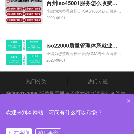
台州iso45001服务怎么收费，
小编为您整理台州OHSAS18001认证服务中
台州iso45001认证服务怎么收
心哪家收费便宜、台州ISO9000认证，哪个
2023-08-01
费
咨询公司服务好、台州CE认证,台州机械机
电CE认证、CE认证怎么收费、温州科普
ISO45001职业健康安全管理体系认证收费
标准是什么相关iso体系认证知识，详情可
iso22000质量管理体系就业方
查看下方正文！
小编为您整理高校开设的CMA专业方向未来
向，质量管理与认证就业方向
就业前景及就业方向如何、cma就业方向有
2023-08-01
哪些、国际质量认证专业的就业方向、cpa
和cma未来就业方向、大学生考完cma，就
哪些就业方向相关iso体系认证知识，详情
热门分类
热门专题
可查看下方正文！
ISO9001:2008
版质量手册与程序文件？请自行查阅
中
×
证集团
iso认证
问答频道！
中证集团体系认证 版权所有 Copyright © 2022
欢迎来到本网站，请问有什么可以帮您？
渝ICP备2021005902号-4
渝公网安备 50010502003954号
现在咨询
稍后再说