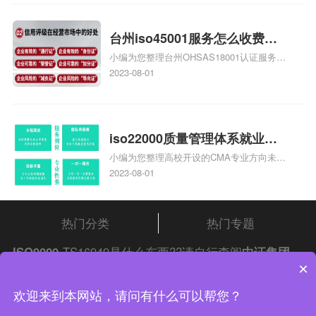
家庄9000认证费用大概多钱相关iso体系认
证知识，详情可查看下方正文！
台州iso45001服务怎么收费，
小编为您整理台州OHSAS18001认证服务中
台州iso45001认证服务怎么收
心哪家收费便宜、台州ISO9000认证，哪个
2023-08-01
费
咨询公司服务好、台州CE认证,台州机械机
电CE认证、CE认证怎么收费、温州科普
ISO45001职业健康安全管理体系认证收费
标准是什么相关iso体系认证知识，详情可
iso22000质量管理体系就业方
查看下方正文！
小编为您整理高校开设的CMA专业方向未来
向，质量管理与认证就业方向
就业前景及就业方向如何、cma就业方向有
2023-08-01
哪些、国际质量认证专业的就业方向、cpa
和cma未来就业方向、大学生考完cma，就
哪些就业方向相关iso体系认证知识，详情
热门分类
热门专题
可查看下方正文！
ISO9000
TS16949是什么东西??请自行查阅
中证集团
×
iso认证
问答频道！
中证集团体系认证 版权所有 Copyright © 2022
欢迎来到本网站，请问有什么可以帮您？
渝ICP备2021005902号-4