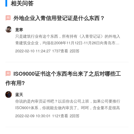
相关问答
外地企业入青信用登记证是什么东西？
意寒
只是建筑行业有这个东西，所有持有《入青登记证》的外地入
青建筑业企业，均须在2008年11月12日-11月26日向青岛市建
管局建管处报送以下资料备查：1、入青在建工程登记表（附
2022-02-10 11:24:27
1737查看
2回答
件1）、项目部管理人员登记表（附件2）。2、2008年在青在
建工程施工合同、中标通知书原件及复印件；3.....
ISO9000证书这个东西考出来了之后对哪些工
作有用?
蓝天
你说的是内审员证书吧？以后你去公司上班，如果公司要推行
ISO9001体系，你就能去做内审员了。呵呵，含金量不是很高
2022-02-09 10:30:01
1121查看
2回答