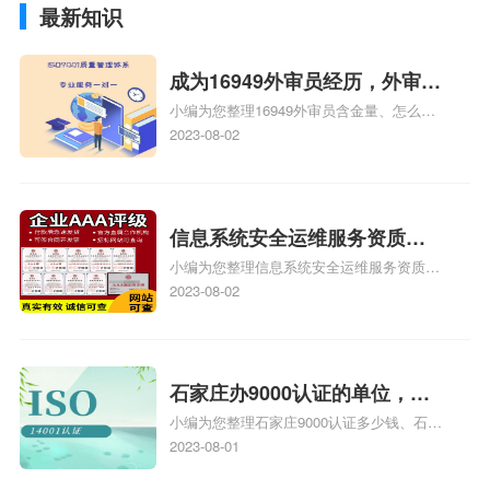
最新知识
成为16949外审员经历，外审员
小编为您整理16949外审员含金量、怎么才
16949
能成为注册的TS16949:2009的外审员、我
2023-08-02
也想16949外审员，不过不了解具体情况、
iso9000外审员、SA8000外审员培训相关
iso体系认证知识，详情可查看下方正文！
信息系统安全运维服务资质二
小编为您整理信息系统安全运维服务资质认
级费用，信息系统安全运维服
证证书机构有哪些、安全运维服务资质的费
2023-08-02
务资质二级
用是多少啊、安全运维服务资质哪家便宜、
安全运维服务资质认证哪家效率高、信息系
统安全集成服务资质认证的申请书相关iso
体系认证知识，详情可查看下方正文！
石家庄办9000认证的单位，石
小编为您整理石家庄9000认证多少钱、石家
家庄9000认证的公司
庄9000认证价格多少钱、石家庄9000认证
2023-08-01
大概多少钱、石家庄9000认证价格贵吗、石