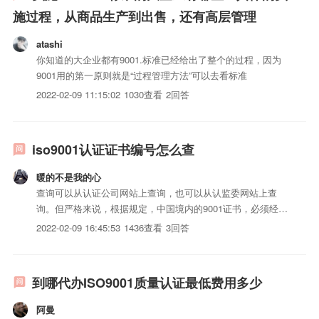
施过程，从商品生产到出售，还有高层管理
atashi
你知道的大企业都有9001.标准已经给出了整个的过程，因为
9001用的第一原则就是“过程管理方法”可以去看标准
2022-02-09 11:15:02
1030查看
2回答
iso9001认证证书编号怎么查
暖的不是我的心
查询可以从认证公司网站上查询，也可以从认监委网站上查
询。但严格来说，根据规定，中国境内的9001证书，必须经过
认监委备案的才是正规的证书。有的机构为了低价竞争，给企
2022-02-09 16:45:53
1436查看
3回答
业发了证书，为省几百元的备案费，不到认监委网站去备案，
虽然该认证公司的网站上可以查到证书，但却不能完全证明其
正规性。...
到哪代办ISO9001质量认证最低费用多少
阿曼