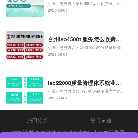
小编为您整理石家庄9000认证多少钱、石家
家庄9000认证的公司
庄9000认证价格多少钱、石家庄9000认证
2023-08-01
大概多少钱、石家庄9000认证价格贵吗、石
家庄9000认证费用大概多钱相关iso体系认
证知识，详情可查看下方正文！
台州iso45001服务怎么收费，
小编为您整理台州OHSAS18001认证服务中
台州iso45001认证服务怎么收
心哪家收费便宜、台州ISO9000认证，哪个
2023-08-01
费
咨询公司服务好、台州CE认证,台州机械机
电CE认证、CE认证怎么收费、温州科普
ISO45001职业健康安全管理体系认证收费
标准是什么相关iso体系认证知识，详情可
iso22000质量管理体系就业方
查看下方正文！
小编为您整理高校开设的CMA专业方向未来
向，质量管理与认证就业方向
就业前景及就业方向如何、cma就业方向有
2023-08-01
哪些、国际质量认证专业的就业方向、cpa
和cma未来就业方向、大学生考完cma，就
哪些就业方向相关iso体系认证知识，详情
热门分类
热门专题
可查看下方正文！
iso
9001证书
假老外他查的到？请自行查阅
中证集团