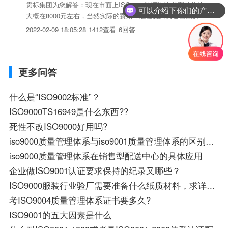
贯标集团为您解答：现在市面上ISO9001认证咨询代理的价格
可以介绍下你们的产品么？
大概在8000元左右，当然实际的费用，还会受到其它因素的影
响，如下：首先就是人员的数量，认证公司在进行认证的时候
2022-02-09 18:05:28
1412查看
6回答
需要根据公司人员数量来安排审计时间，这就导致人数越多的
机构审查时间会越长，这也意味着认证机构的审计成本越
高，...
更多问答
什么是“ISO9002标准”？
ISO9000TS16949是什么东西??
死性不改ISO9000好用吗?
iso9000质量管理体系与iso9001质量管理体系的区别？哪个好?
iso9000质量管理体系在销售型配送中心的具体应用
企业做ISO9001认证要求保持的纪录又哪些？
ISO9000服装行业验厂需要准备什么纸质材料，求详细解答！！！
考ISO9004质量管理体系证书要多久?
ISO9001的五大因素是什么