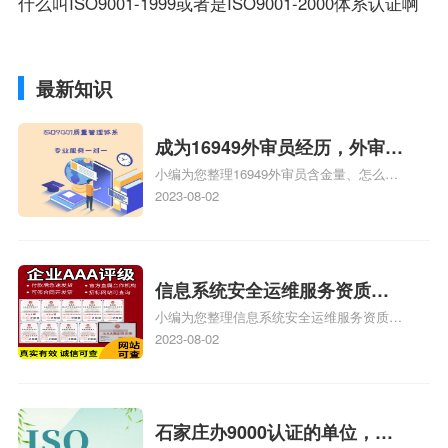
什么叫ISO9001-1999或者是ISO9001-2000体系认证啊
最新知识
成为16949外审员经历，外审员
小编为您整理16949外审员含金量、怎么才
16949
能成为注册的TS16949:2009的外审员、我
2023-08-02
也想16949外审员，不过不了解具体情况、
iso9000外审员、SA8000外审员培训相关
iso体系认证知识，详情可查看下方正文！
信息系统安全运维服务资质二
小编为您整理信息系统安全运维服务资质认
级费用，信息系统安全运维服
证证书机构有哪些、安全运维服务资质的费
2023-08-02
务资质二级
用是多少啊、安全运维服务资质哪家便宜、
安全运维服务资质认证哪家效率高、信息系
统安全集成服务资质认证的申请书相关iso
体系认证知识，详情可查看下方正文！
石家庄办9000认证的单位，石