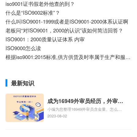
iso9001证书假老外他查的到？
什么是“ISO9002标准”？
什么叫ISO9001-1999或者是ISO9001-2000体系认证啊
老板问“对ISO9001，2000的认识”该如何简洁回答？
ISO9001：2000质量认证体系 内审
ISO9000怎么读
根据iso9001:2015标准,供方供货及时率属于生产和服务提供过程的绩效指标吗？
最新知识
成为16949外审员经历，外审员
小编为您整理16949外审员含金量、怎么才
16949
能成为注册的TS16949:2009的外审员、我
2023-08-02
也想16949外审员，不过不了解具体情况、
iso9000外审员、SA8000外审员培训相关
iso体系认证知识，详情可查看下方正文！