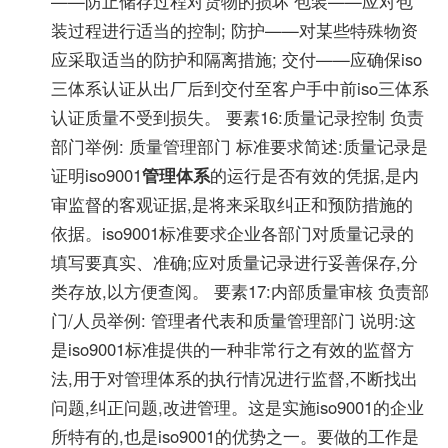
——防止储存过程对货物的损坏 包装——应对包
装过程进行适当的控制; 防护——对某些特殊物资
应采取适当的防护和隔离措施; 交付——应确保iso
三体系认证从出厂后到交付至客户手中前iso三体系
认证质量不受到损失。 要素16:质量记录控制 负责
部门举例: 质量管理部门 标准要求简述:质量记录是
证明iso9001
管理体系
的运行是否有效的凭据,是内
审监督的客观证据,是将来采取纠正和预防措施的
依据。iso9001标准要求企业各部门对质量记录的
填写要真实、准确;应对质量记录进行妥善保存,分
类存放,以方便查阅。 要素17:内部质量审核 负责部
门/人员举例: 管理者代表和质量管理部门 说明:这
是iso9001标准提供的一种非常行之有效的监督方
法,用于对管理体系的执行情况进行监督,不断找出
问题,纠正问题,改进管理。这是实施iso9001的企业
所特有的,也是iso9001的优势之一。要做的工作是