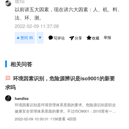
琥珀
以前讲五大因素，现在讲六大因素：人、机、料、
法、环、测。
2022-02-09 11:37:08
举报
赞同 95
写评论
收藏
分享
相关问答
环境因素识别，危险源辨识是iso9001的新要
求吗
handlez
环境因素识别是环境管理体系里面的要求。危险源识别是职业
健康安全管理体系里面的要求。不过ISO9001：2015里有一个
新条款跟上述比较类似。条款6.1：应对风险和机遇的措施。
2022-02-09 10:30:01
1156查看
4回答
识别组织的风险及机遇，可以按过程识别，也可按部门识别。