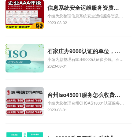
信息系统安全运维服务资质二
小编为您整理信息系统安全运维服务资质认
级费用，信息系统安全运维服
证证书机构有哪些、安全运维服务资质的费
2023-08-02
务资质二级
用是多少啊、安全运维服务资质哪家便宜、
安全运维服务资质认证哪家效率高、信息系
统安全集成服务资质认证的申请书相关iso
体系认证知识，详情可查看下方正文！
石家庄办9000认证的单位，石
小编为您整理石家庄9000认证多少钱、石家
家庄9000认证的公司
庄9000认证价格多少钱、石家庄9000认证
2023-08-01
大概多少钱、石家庄9000认证价格贵吗、石
家庄9000认证费用大概多钱相关iso体系认
证知识，详情可查看下方正文！
台州iso45001服务怎么收费，
小编为您整理台州OHSAS18001认证服务中
台州iso45001认证服务怎么收
心哪家收费便宜、台州ISO9000认证，哪个
2023-08-01
费
咨询公司服务好、台州CE认证,台州机械机
电CE认证、CE认证怎么收费、温州科普
ISO45001职业健康安全管理体系认证收费
标准是什么相关iso体系认证知识，详情可