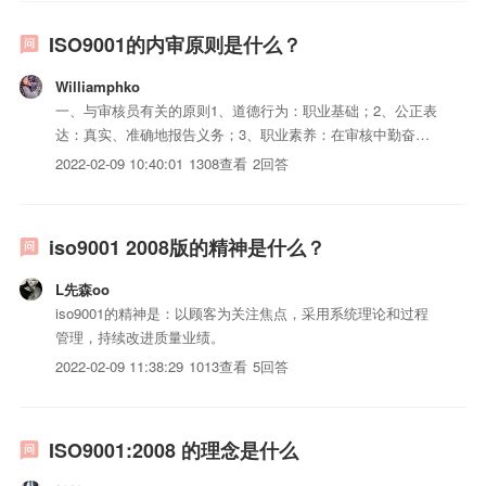
识别后还要制订控制措施。新标准里面感觉最麻烦的就这条...
ISO9001的内审原则是什么？
Williamphko
一、与审核员有关的原则1、道德行为：职业基础；2、公正表
达：真实、准确地报告义务；3、职业素养：在审核中勤奋并
具有判断力。二、与审核过程有关的原则1、独立性：审核的
2022-02-09 10:40:01
1308查看
2回答
公正性和审核结论的客观性的基础；2、基于证据的方法：在
一个系统的审核过程中，得出可信的和可重现的审核结论的合
理方法。
iso9001 2008版的精神是什么？
L先森oo
iso9001的精神是：以顾客为关注焦点，采用系统理论和过程
管理，持续改进质量业绩。
2022-02-09 11:38:29
1013查看
5回答
ISO9001:2008 的理念是什么