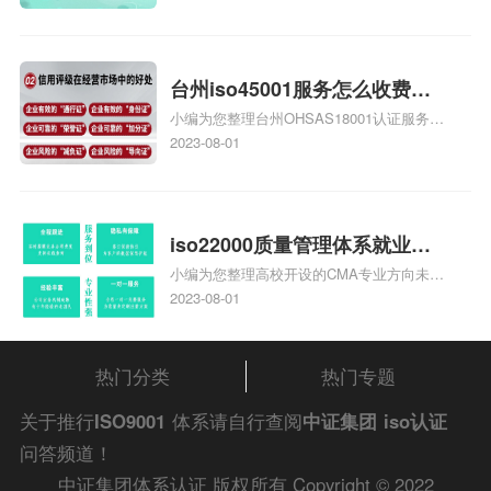
大概多少钱、石家庄9000认证价格贵吗、石
家庄9000认证费用大概多钱相关iso体系认
证知识，详情可查看下方正文！
台州iso45001服务怎么收费，
小编为您整理台州OHSAS18001认证服务中
台州iso45001认证服务怎么收
心哪家收费便宜、台州ISO9000认证，哪个
2023-08-01
费
咨询公司服务好、台州CE认证,台州机械机
电CE认证、CE认证怎么收费、温州科普
ISO45001职业健康安全管理体系认证收费
标准是什么相关iso体系认证知识，详情可
iso22000质量管理体系就业方
查看下方正文！
小编为您整理高校开设的CMA专业方向未来
向，质量管理与认证就业方向
就业前景及就业方向如何、cma就业方向有
2023-08-01
哪些、国际质量认证专业的就业方向、cpa
和cma未来就业方向、大学生考完cma，就
哪些就业方向相关iso体系认证知识，详情
热门分类
热门专题
可查看下方正文！
关于推行
ISO9001
体系请自行查阅
中证集团
iso认证
问答频道！
中证集团体系认证 版权所有 Copyright © 2022