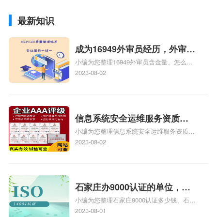
最新知识
成为16949外审员经历，外审员
小编为您整理16949外审员含金量、怎么才
16949
能成为注册的TS16949:2009的外审员、我
2023-08-02
也想16949外审员，不过不了解具体情况、
iso9000外审员、SA8000外审员培训相关
iso体系认证知识，详情可查看下方正文！
信息系统安全运维服务资质二
小编为您整理信息系统安全运维服务资质认
级费用，信息系统安全运维服
证证书机构有哪些、安全运维服务资质的费
2023-08-02
务资质二级
用是多少啊、安全运维服务资质哪家便宜、
安全运维服务资质认证哪家效率高、信息系
统安全集成服务资质认证的申请书相关iso
体系认证知识，详情可查看下方正文！
石家庄办9000认证的单位，石
小编为您整理石家庄9000认证多少钱、石家
家庄9000认证的公司
庄9000认证价格多少钱、石家庄9000认证
2023-08-01